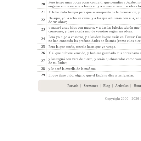
Pero tengo unas pocas cosas contra ti: que permites a Jezabel mu
20
engañar a mis siervos, a fornicar, y a comer cosas ofrecidas a lo
21
Y le he dado tiempo para que se arrepienta de la fornicación; y 
He aquí, yo la echo en cama, y a los que adulteran con ella, en 
22
de sus obras;
y mataré a sus hijos con muerte; y todas las Iglesias sabrán qu
23
corazones; y daré a cada uno de vosotros según sus obras.
Pero yo digo a vosotros, y a los demás que estáis en Tiatira: Cu
24
no han conocido las profundidades de Satanás (como ellos dicen
25
Pero la que tenéis, tenedla hasta que yo venga.
26
Y al que hubiere vencido, y hubiere guardado mis obras hasta el 
y los regirá con vara de hierro, y serán quebrantados como vas
27
de mi Padre;
28
y le daré la estrella de la mañana.
29
El que tiene oído, oiga lo que el Espíritu dice a las Iglesias.
Portada
|
Sermones
|
Blog
|
Artículos
|
Him
Copyright 2000 - 2026 ©