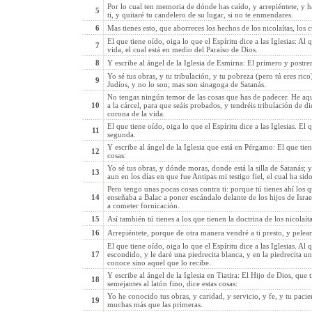
Por lo cual ten memoria de dónde has caído, y arrepiéntete, y ha
5
ti, y quitaré tu candelero de su lugar, si no te enmendares.
6
Mas tienes esto, que aborreces los hechos de los nicolaítas, los
El que tiene oído, oiga lo que el Espíritu dice a las Iglesias: Al
7
vida, el cual está en medio del Paraíso de Dios.
8
Y escribe al ángel de la Iglesia de Esmirna: El primero y postrer
Yo sé tus obras, y tu tribulación, y tu pobreza (pero tú eres rico
9
Judíos, y no lo son; mas son sinagoga de Satanás.
No tengas ningún temor de las cosas que has de padecer. He aqu
10
a la cárcel, para que seáis probados, y tendréis tribulación de die
corona de la vida.
El que tiene oído, oiga lo que el Espíritu dice a las Iglesias. El
11
segunda.
Y escribe al ángel de la Iglesia que está en Pérgamo: El que tien
12
cosas:
Yo sé tus obras, y dónde moras, donde está la silla de Satanás;
13
aun en los días en que fue Antipas mi testigo fiel, el cual ha s
Pero tengo unas pocas cosas contra ti: porque tú tienes ahí los q
14
enseñaba a Balac a poner escándalo delante de los hijos de Israel
a cometer fornicación.
15
Así también tú tienes a los que tienen la doctrina de los nicolaít
16
Arrepiéntete, porque de otra manera vendré a ti presto, y pelear
El que tiene oído, oiga lo que el Espíritu dice a las Iglesias. A
17
escondido, y le daré una piedrecita blanca, y en la piedrecita 
conoce sino aquel que lo recibe.
Y escribe al ángel de la Iglesia en Tiatira: El Hijo de Dios, que
18
semejantes al latón fino, dice estas cosas:
Yo he conocido tus obras, y caridad, y servicio, y fe, y tu pacien
19
muchas más que las primeras.