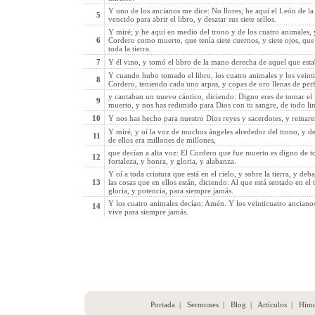
Y uno de los ancianos me dice: No llores; he aquí el León de la
5
vencido para abrir el libro, y desatar sus siete sellos.
Y miré; y he aquí en medio del trono y de los cuatro animales, 
6
Cordero como muerto, que tenía siete cuernos, y siete ojos, que 
toda la tierra.
7
Y él vino, y tomó el libro de la mano derecha de aquel que esta
Y cuando hubo tomado el libro, los cuatro animales y los veinti
8
Cordero, teniendo cada uno arpas, y copas de oro llenas de perf
y cantaban un nuevo cántico, diciendo: Digno eres de tomar el li
9
muerto, y nos has redimido para Dios con tu sangre, de todo li
10
Y nos has hecho para nuestro Dios reyes y sacerdotes, y reinarem
Y miré, y oí la voz de muchos ángeles alrededor del trono, y de 
11
de ellos era millones de millones,
que decían a alta voz: El Cordero que fue muerto es digno de to
12
fortaleza, y honra, y gloria, y alabanza.
Y oí a toda criatura que está en el cielo, y sobre la tierra, y deba
13
las cosas que en ellos están, diciendo: Al que está sentado en el
gloria, y potencia, para siempre jamás.
Y los cuatro animales decían: Amén. Y los veinticuatro ancianos
14
vive para siempre jamás.
Portada
|
Sermones
|
Blog
|
Artículos
|
Him