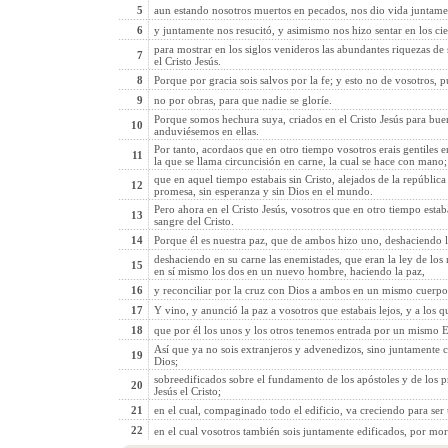
5
aun estando nosotros muertos en pecados, nos dio vida juntament
6
y juntamente nos resucitó, y asimismo nos hizo sentar en los ciel
para mostrar en los siglos venideros las abundantes riquezas de
7
el Cristo Jesús.
8
Porque por gracia sois salvos por la fe; y esto no de vosotros, 
9
no por obras, para que nadie se gloríe.
Porque somos hechura suya, criados en el Cristo Jesús para buen
10
anduviésemos en ellas.
Por tanto, acordaos que en otro tiempo vosotros erais gentiles e
11
la que se llama circuncisión en carne, la cual se hace con mano;
que en aquel tiempo estabais sin Cristo, alejados de la república 
12
promesa, sin esperanza y sin Dios en el mundo.
Pero ahora en el Cristo Jesús, vosotros que en otro tiempo estab
13
sangre del Cristo.
14
Porque él es nuestra paz, que de ambos hizo uno, deshaciendo l
deshaciendo en su carne las enemistades, que eran la ley de los
15
en sí mismo los dos en un nuevo hombre, haciendo la paz,
16
y reconciliar por la cruz con Dios a ambos en un mismo cuerpo,
17
Y vino, y anunció la paz a vosotros que estabais lejos, y a los q
18
que por él los unos y los otros tenemos entrada por un mismo Es
Así que ya no sois extranjeros y advenedizos, sino juntamente 
19
Dios;
sobreedificados sobre el fundamento de los apóstoles y de los pr
20
Jesús el Cristo;
21
en el cual, compaginado todo el edificio, va creciendo para ser
22
en el cual vosotros también sois juntamente edificados, por mor