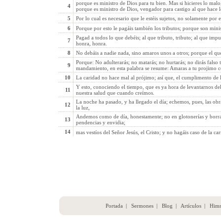
porque es ministro de Dios para tu bien. Mas si hicieres lo malo,
4
porque es ministro de Dios, vengador para castigo al que hace 
5
Por lo cual es necesario que le estéis sujetos, no solamente por 
6
Porque por esto le pagáis también los tributos; porque son mini
Pagad a todos lo que debéis; al que tributo, tributo; al que imp
7
honra, honra.
8
No debáis a nadie nada, sino amaros unos a otros; porque el que
Porque: No adulterarás; no matarás; no hurtarás; no dirás falso 
9
mandamiento, en esta palabra se resume: Amaras a tu projimo 
10
La caridad no hace mal al prójimo; así que, el cumplimento de la
Y esto, conociendo el tiempo, que es ya hora de levantarnos de
11
nuestra salud que cuando creímos.
La noche ha pasado, y ha llegado el día; echemos, pues, las obra
12
la luz,
Andemos como de día, honestamente; no en glotonerías y borrac
13
pendencias y envidia;
14
mas vestíos del Señor Jesús, el Cristo; y no hagáis caso de la ca
Portada
|
Sermones
|
Blog
|
Artículos
|
Him