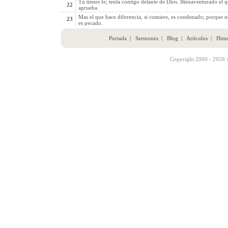
Tú tienes fe; tenla contigo delante de Dios. Bienaventurado el
22
aprueba.
Mas el que hace diferencia, si comiere, es condenado; porque no
23
es pecado.
Portada
|
Sermones
|
Blog
|
Artículos
|
Him
Copyright 2000 - 2026 ©