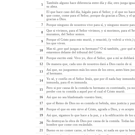
También alguno hace diferencia entre día y día; otro juzga igua
5
su alma.
El que hace caso del día, hágalo para el Señor; y el que no hace
6
que come, come para el Señor, porque da gracias a Dios; y el 
gracias a Dios.
7
Porque ninguno de nosotros vive para sí, y ninguno muere para
Que si vivimos, para el Señor vivimos; y si morimos, para el 
8
muramos, del Señor somos.
Porque el Cristo para esto murió, y resucitó, (y volvió a vivir,
9
los que viven.
Mas tú ¿por qué juzgas a tu hermano? O tú también, ¿por qué 
10
estaremos delante del tribunal del Cristo.
11
Porque escrito está: Vivo yo, dice el Señor, que a mí se doblará 
12
De manera que, cada uno de nosotros dará a Dios razón de sí.
Así que, no juzguemos más los unos de los otros; antes bien ju
13
al hermano.
Yo sé, y confío en el Señor Jesús, que por él nada hay inmundo
14
inmunda, para él es inmunda.
Pero si por causa de la comida tu hermano es contristado, ya n
15
perder con tu comida a aquel por el cual el Cristo murió.
16
Así que no sea blasfemado vuestro bien;
17
que el Reino de Dios no es comida ni bebida, sino justicia y paz
18
Porque el que en esto sirve al Cristo, agrada a Dios, y es acepto
19
Así que, sigamos lo que hace a la paz, y a la edificación de los u
No destruyas la obra de Dios por causa de la comida. Todas las 
20
hombre que come con escándalo.
21
Bueno es no comer carne, ni beber vino, ni nada en que tu her