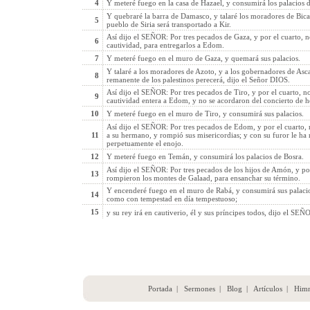
4
Y meteré fuego en la casa de Hazael, y consumirá los palacios 
Y quebraré la barra de Damasco, y talaré los moradores de Bica
5
pueblo de Siria será transportado a Kir.
Así dijo el SEÑOR: Por tres pecados de Gaza, y por el cuarto, no
6
cautividad, para entregarlos a Edom.
7
Y meteré fuego en el muro de Gaza, y quemará sus palacios.
Y talaré a los moradores de Azoto, y a los gobernadores de Asc
8
remanente de los palestinos perecerá, dijo el Señor DIOS.
Así dijo el SEÑOR: Por tres pecados de Tiro, y por el cuarto, no
9
cautividad entera a Edom, y no se acordaron del concierto de 
10
Y meteré fuego en el muro de Tiro, y consumirá sus palacios.
Así dijo el SEÑOR: Por tres pecados de Edom, y por el cuarto, n
11
a su hermano, y rompió sus misericordias; y con su furor le ha
perpetuamente el enojo.
12
Y meteré fuego en Temán, y consumirá los palacios de Bosra.
Así dijo el SEÑOR: Por tres pecados de los hijos de Amón, y por
13
rompieron los montes de Galaad, para ensanchar su término.
Y encenderé fuego en el muro de Rabá, y consumirá sus palacio
14
como con tempestad en día tempestuoso;
15
y su rey irá en cautiverio, él y sus príncipes todos, dijo el SEÑ
Portada
|
Sermones
|
Blog
|
Artículos
|
Him