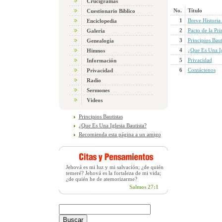
Crucigramas
No.
Título
Cuestionario Bíblico
1
Breve Historia
Enciclopedia
2
Pacto de la Pr
Galería
3
Principios Baut
Genealogía
4
¿Que Es Una Ig
Himnos
5
Privacidad
Información
6
Contáctenos
Privacidad
Radio
Sermones
Videos
Principios Bautistas
¿Que Es Una Iglesia Bautista?
Recomienda esta página a un amigo
Jehová es mi luz y mi salvación; ¿de quién
temeré? Jehová es la fortaleza de mi vida;
¿de quién he de atemorizarme?
Salmos 27:1