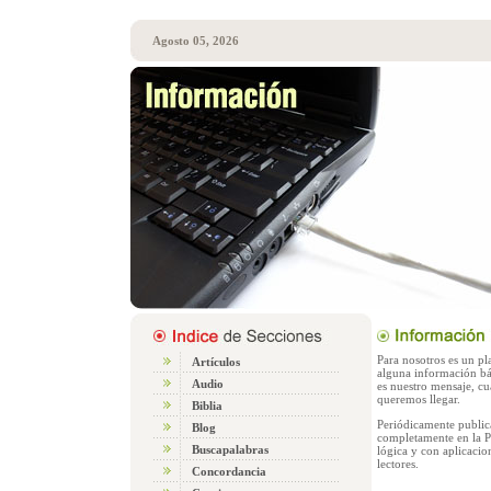
Agosto 05, 2026
Para nosotros es un pl
Artículos
alguna información bási
Audio
es nuestro mensaje, cu
queremos llegar.
Biblia
Periódicamente publi
Blog
completamente en la P
Buscapalabras
lógica y con aplicacion
lectores.
Concordancia