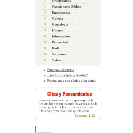
Crucigramas
Cuestionario Bíblico
Enciclopedia
Galería
Genealogía
Himnos
Información
Privacidad
Radio
Sermones
Videos
Principios Bautistas
¿Que Es Una Iglesia Bautista?
Recomienda esta página a un amigo
Bienaventurado el varón que soporta la
tentación; porque cuando haya resistido la
prueba, recibirá la corona de vida, que
Dios ha prometido a los que le aman.
Santiago 1:12