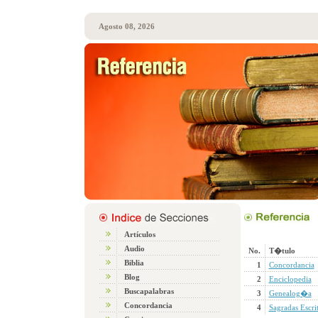
Agosto 08, 2026
Artículos
Audio
No.
T�tulo
Biblia
1
Concordancia
Blog
2
Enciclopedia
Buscapalabras
3
Genealog�a
Concordancia
4
Sagradas Escri