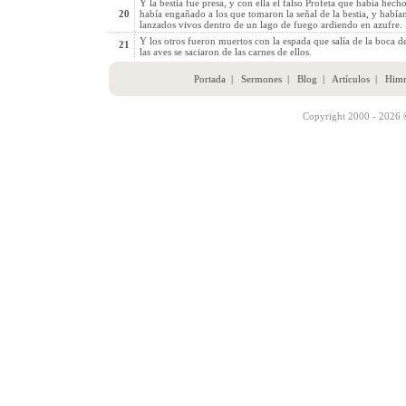
Y la bestia fue presa, y con ella el falso Profeta que había hecho 
20
había engañado a los que tomaron la señal de la bestia, y habí
lanzados vivos dentro de un lago de fuego ardiendo en azufre.
Y los otros fueron muertos con la espada que salía de la boca de
21
las aves se saciaron de las carnes de ellos.
Portada
|
Sermones
|
Blog
|
Artículos
|
Him
Copyright 2000 - 2026 ©