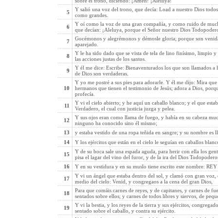
sobre el trono, diciendo: ¡Amén! ¡Aleluya!
Y salió una voz del trono, que decía: Load a nuestro Dios todos 
5
como grandes.
Y oí como la voz de una gran compañía, y como ruido de much
6
que decían: ¡Aleluya, porque el Señor nuestro Dios Todopoder
Gocémonos y alegrémonos y démosle gloria; porque son venidas
7
aparejado.
Y le ha sido dado que se vista de tela de lino finísimo, limpio y
8
las acciones justas de los santos.
Y él me dice: Escribe: Bienaventurados los que son llamados a l
9
de Dios son verdaderas.
Y yo me postré a sus pies para adorarle. Y él me dijo: Mira que
10
hermanos que tienen el testimonio de Jesús; adora a Dios, porque 
profecía.
Y vi el cielo abierto; y he aquí un caballo blanco; y el que esta
11
Verdadero, el cual con justicia juzga y pelea.
Y sus ojos eran como llama de fuego, y había en su cabeza muc
12
ninguno ha conocido sino él mismo;
13
y estaba vestido de una ropa teñida en sangre; y su nombre 
14
Y los ejércitos que están en el cielo le seguían en caballos blanc
Y de su boca sale una espada aguda, para herir con ella los gentil
15
pisa el lagar del vino del furor, y de la ira del Dios Todopodero
16
Y en su vestidura y en su muslo tiene escrito este nombr
Y vi un ángel que estaba dentro del sol, y clamó con gran voz, 
17
medio del cielo: Venid, y congregaos a la cena del gran Dios,
Para que comáis carnes de reyes, y de capitanes, y carnes de fuer
18
sentados sobre ellos; y carnes de todos libres y siervos, de peq
Y vi la bestia, y los reyes de la tierra y sus ejércitos, congrega
19
sentado sobre el caballo, y contra su ejército.