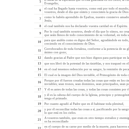
5
Evangelio;
el cual ha llegado hasta vosotros, como está por todo el mundo;
6
vosotros, desde el día que oísteis y conocisteis la gracia de Dio
como lo habéis aprendido de Epafras, nuestro consiervo amado, e
7
Jesús;
8
el cual también nos ha declarado vuestra caridad en el Espíritu.
Por lo cual también nosotros, desde el día que lo oímos, no ces
9
que seáis llenos de todo conocimiento de su voluntad, en toda s
para que andéis como es digno del Señor, agradándole en todo,
10
creciendo en el conocimiento de Dios.
Corroborados de toda fortaleza, conforme a la potencia de su gl
11
ánimo con gozo;
12
dando gracias al Padre que nos hizo dignos para participar en la
13
que nos libró de la potestad de las tinieblas, y nos traspasó en 
14
en el cual tenemos redención por su sangre, la remisión de peca
15
El cual es la imagen del Dios invisible, el Primogénito de toda c
Porque por él fueron creadas todas las cosas que están en los ciel
16
invisibles; sean tronos, sean dominios, sean principados, sean po
17
Y él es antes de todas las cosas, y todas las cosas consisten por é
y él es la cabeza del cuerpo de la Iglesia, principio y primogén
18
tenga el primado.
19
Por cuanto agradó al Padre que en él habitase toda plenitud,
y por él reconciliar todas las cosas a sí, pacificando por la sangr
20
lo que está en los cielos.
A vosotros también, que erais en otro tiempo extraños y enemi
21
os ha reconciliado
en el cuerpo de su carne por medio de la muerte, para haceros s
22