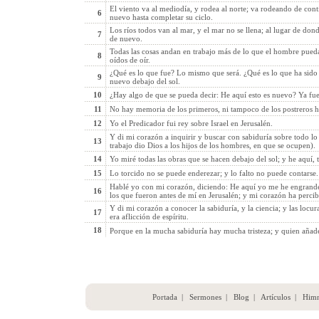
El viento va al mediodía, y rodea al norte; va rodeando de cont
6
nuevo hasta completar su ciclo.
Los ríos todos van al mar, y el mar no se llena; al lugar de dond
7
de nuevo.
Todas las cosas andan en trabajo más de lo que el hombre pueda d
8
oídos de oír.
¿Qué es lo que fue? Lo mismo que será. ¿Qué es lo que ha sid
9
nuevo debajo del sol.
10
¿Hay algo de que se pueda decir: He aquí esto es nuevo? Ya fue
11
No hay memoria de los primeros, ni tampoco de los postreros h
12
Yo el Predicador fui rey sobre Israel en Jerusalén.
Y di mi corazón a inquirir y buscar con sabiduría sobre todo lo
13
trabajo dio Dios a los hijos de los hombres, en que se ocupen).
14
Yo miré todas las obras que se hacen debajo del sol; y he aquí, t
15
Lo torcido no se puede enderezar; y lo falto no puede contarse.
Hablé yo con mi corazón, diciendo: He aquí yo me he engrandec
16
los que fueron antes de mí en Jerusalén; y mi corazón ha perci
Y di mi corazón a conocer la sabiduría, y la ciencia; y las locur
17
era aflicción de espíritu.
18
Porque en la mucha sabiduría hay mucha tristeza; y quien añade
Portada
|
Sermones
|
Blog
|
Artículos
|
Him