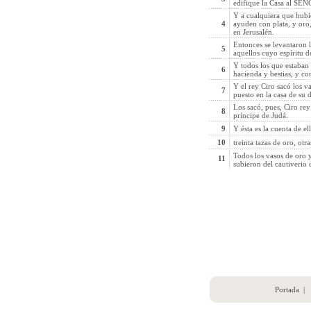
edifique la Casa al SEÑOR
Y a cualquiera que hubie
4
ayuden con plata, y oro,
en Jerusalén.
Entonces se levantaron l
5
aquellos cuyo espíritu d
Y todos los que estaban 
6
hacienda y bestias, y co
Y el rey Ciro sacó los 
7
puesto en la casa de su d
Los sacó, pues, Ciro rey
8
príncipe de Judá.
9
Y ésta es la cuenta de el
10
treinta tazas de oro, otr
Todos los vasos de oro y
11
subieron del cautiverio 
Portada
|