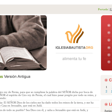
Portada
|
E
1
9
iro rey de Persia, para que se cumpliese la palabra del SEÑOR dicha por boca de
ÑOR el espíritu de Ciro rey de Persia, el cual hizo pasar pregón por todo su reino, y
iendo:
sia: El SEÑOR Dios de los cielos me ha dado todos los reinos de la tierra, y me ha
 Casa en Jerusalén, que está en Judá.
s de todo su pueblo? Sea Dios con él, y suba a Jerusalén que está en Judá, y
Antig