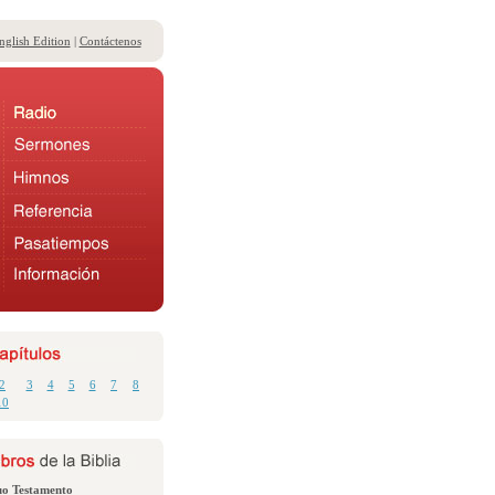
nglish Edition
|
Contáctenos
2
3
4
5
6
7
8
10
uo Testamento