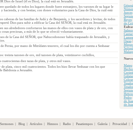
 Dios de Israel (él es Dios), la cual está en Jerusalén.
Génesi
re quedado de todos los lugares donde fuere extranjero, los varones de su lugar le
Númer
 y hacienda, y con bestias; con dones voluntarios para la Casa de Dios, la cuál está
Jueces
Segun
os cabezas de las familias de Judá y de Benjamín, y los sacerdotes y levitas; de todos
Reyes
espertó Dios para subir a edificar la Casa del SEÑOR, la cual está en Jerusalén.
de Cró
Esdra
en sus alrededores confortaron las manos de ellos con vasos de plata y de oro, con
Salmo
n cosas preciosas, a más de lo que se ofreció voluntariamente.
Cantar
vasos de la Casa del SEÑOR, que Nabucodonosor había traspasado de Jerusalén, y
Lamen
ios.
Oseas
Mique
 de Persia, por mano de Mitrídates tesorero, el cual los dio por cuenta a Sesbasar
Sofoní
Malaqu
los: treinta tazones de oro, mil tazones de plata, veintinueve cuchillos,
Nuevo
as cuatrocientas diez tazas de plata, y otros mil vasos.
Mateo
 de plata, cinco mil cuatrocientos. Todos los hizo llevar Sesbasar con los que
Hecho
de Babilonia a Jerusalén.
Corint
Gálata
Colose
Tesalo
Tesalo
Segun
Hebre
Pedro
de Jua
de Jua
Sermones
|
Blog
|
Artículos
|
Himnos
|
Radio
|
Pasatiempos
|
Galería
|
Privacidad
|