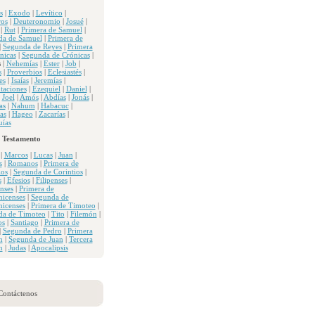
s
|
Exodo
|
Levítico
|
os
|
Deuteronomio
|
Josué
|
|
Rut
|
Primera de Samuel
|
da de Samuel
|
Primera de
|
Segunda de Reyes
|
Primera
nicas
|
Segunda de Crónicas
|
s
|
Nehemías
|
Ester
|
Job
|
s
|
Proverbios
|
Eclesiastés
|
es
|
Isaías
|
Jeremías
|
taciones
|
Ezequiel
|
Daniel
|
|
Joel
|
Amós
|
Abdías
|
Jonás
|
as
|
Nahum
|
Habacuc
|
as
|
Hageo
|
Zacarías
|
ías
 Testamento
|
Marcos
|
Lucas
|
Juan
|
s
|
Romanos
|
Primera de
ios
|
Segunda de Corintios
|
s
|
Efesios
|
Filipenses
|
nses
|
Primera de
nicenses
|
Segunda de
nicenses
|
Primera de Timoteo
|
da de Timoteo
|
Tito
|
Filemón
|
os
|
Santiago
|
Primera de
|
Segunda de Pedro
|
Primera
n
|
Segunda de Juan
|
Tercera
n
|
Judas
|
Apocalipsis
Contáctenos