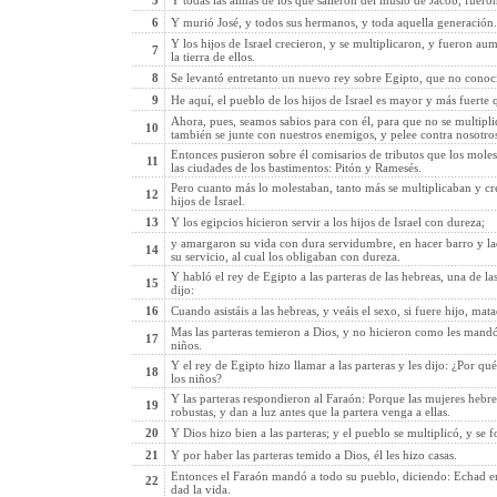
5
Y todas las almas de los que salieron del muslo de Jacob, fueron
6
Y murió José, y todos sus hermanos, y toda aquella generación.
Y los hijos de Israel crecieron, y se multiplicaron, y fueron au
7
la tierra de ellos.
8
Se levantó entretanto un nuevo rey sobre Egipto, que no conocía
9
He aquí, el pueblo de los hijos de Israel es mayor y más fuerte 
Ahora, pues, seamos sabios para con él, para que no se multipli
10
también se junte con nuestros enemigos, y pelee contra nosotros,
Entonces pusieron sobre él comisarios de tributos que los moles
11
las ciudades de los bastimentos: Pitón y Ramesés.
Pero cuanto más lo molestaban, tanto más se multiplicaban y crec
12
hijos de Israel.
13
Y los egipcios hicieron servir a los hijos de Israel con dureza;
y amargaron su vida con dura servidumbre, en hacer barro y lad
14
su servicio, al cual los obligaban con dureza.
Y habló el rey de Egipto a las parteras de las hebreas, una de las
15
dijo:
16
Cuando asistáis a las hebreas, y veáis el sexo, si fuere hijo, mata
Mas las parteras temieron a Dios, y no hicieron como les mandó 
17
niños.
Y el rey de Egipto hizo llamar a las parteras y les dijo: ¿Por qu
18
los niños?
Y las parteras respondieron al Faraón: Porque las mujeres hebr
19
robustas, y dan a luz antes que la partera venga a ellas.
20
Y Dios hizo bien a las parteras; y el pueblo se multiplicó, y se 
21
Y por haber las parteras temido a Dios, él les hizo casas.
Entonces el Faraón mandó a todo su pueblo, diciendo: Echad en e
22
dad la vida.