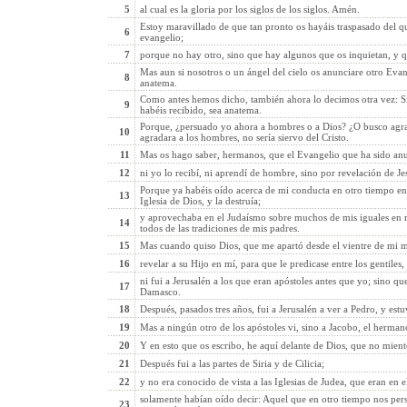
5
al cual es la gloria por los siglos de los siglos. Amén.
Estoy maravillado de que tan pronto os hayáis traspasado del que
6
evangelio;
7
porque no hay otro, sino que hay algunos que os inquietan, y qu
Mas aun si nosotros o un ángel del cielo os anunciare otro Eva
8
anatema.
Como antes hemos dicho, también ahora lo decimos otra vez: Si
9
habéis recibido, sea anatema.
Porque, ¿persuado yo ahora a hombres o a Dios? ¿O busco agrad
10
agradara a los hombres, no sería siervo del Cristo.
11
Mas os hago saber, hermanos, que el Evangelio que ha sido an
12
ni yo lo recibí, ni aprendí de hombre, sino por revelación de Jes
Porque ya habéis oído acerca de mi conducta en otro tiempo en
13
Iglesia de Dios, y la destruía;
y aprovechaba en el Judaísmo sobre muchos de mis iguales en 
14
todos de las tradiciones de mis padres.
15
Mas cuando quiso Dios, que me apartó desde el vientre de mi m
16
revelar a su Hijo en mí, para que le predicase entre los gentiles
ni fui a Jerusalén a los que eran apóstoles antes que yo; sino q
17
Damasco.
18
Después, pasados tres años, fui a Jerusalén a ver a Pedro, y estu
19
Mas a ningún otro de los apóstoles vi, sino a Jacobo, el herman
20
Y en esto que os escribo, he aquí delante de Dios, que no mient
21
Después fui a las partes de Siria y de Cilicia;
22
y no era conocido de vista a las Iglesias de Judea, que eran en el
solamente habían oído decir: Aquel que en otro tiempo nos pers
23