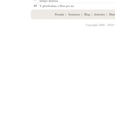
tiempo destruía.
24
Y glorificaban a Dios por mí.
Portada
|
Sermones
|
Blog
|
Artículos
|
Him
Copyright 2000 - 2026 ©