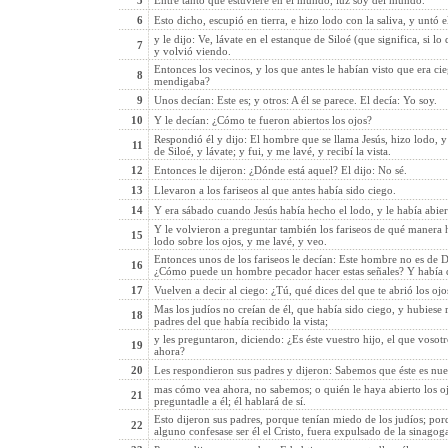
5
Entre tanto que estuviere en el mundo, luz soy del mundo.
6
Esto dicho, escupió en tierra, e hizo lodo con la saliva, y untó e
y le dijo: Ve, lávate en el estanque de Siloé (que significa, si l
7
y volvió viendo.
Entonces los vecinos, y los que antes le habían visto que era cie
8
mendigaba?
9
Unos decían: Este es; y otros: A él se parece. El decía: Yo soy.
10
Y le decían: ¿Cómo te fueron abiertos los ojos?
Respondió él y dijo: El hombre que se llama Jesús, hizo lodo, y
11
de Siloé, y lávate; y fui, y me lavé, y recibí la vista.
12
Entonces le dijeron: ¿Dónde está aquel? El dijo: No sé.
13
Llevaron a los fariseos al que antes había sido ciego.
14
Y era sábado cuando Jesús había hecho el lodo, y le había abiert
Y le volvieron a preguntar también los fariseos de qué manera ha
15
lodo sobre los ojos, y me lavé, y veo.
Entonces unos de los fariseos le decían: Este hombre no es de D
16
¿Cómo puede un hombre pecador hacer estas señales? Y había di
17
Vuelven a decir al ciego: ¿Tú, qué dices del que te abrió los ojo
Mas los judíos no creían de él, que había sido ciego, y hubiese r
18
padres del que había recibido la vista;
y les preguntaron, diciendo: ¿Es éste vuestro hijo, el que voso
19
ahora?
20
Les respondieron sus padres y dijeron: Sabemos que éste es nues
mas cómo vea ahora, no sabemos; o quién le haya abierto los ojo
21
preguntadle a él; él hablará de sí.
Esto dijeron sus padres, porque tenían miedo de los judíos; por
22
alguno confesase ser él el Cristo, fuera expulsado de la sinagoga