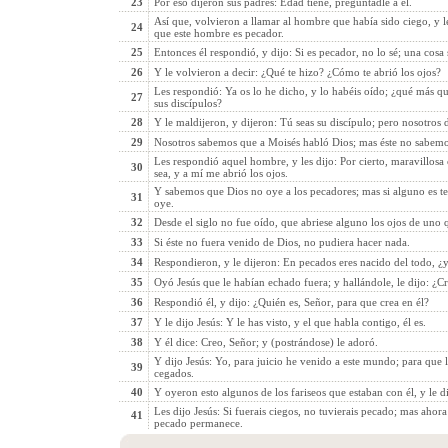
23
Por eso dijeron sus padres: Edad tiene, preguntadle a él.
Así que, volvieron a llamar al hombre que había sido ciego, y l
24
que este hombre es pecador.
25
Entonces él respondió, y dijo: Si es pecador, no lo sé; una cosa
26
Y le volvieron a decir: ¿Qué te hizo? ¿Cómo te abrió los ojos?
Les respondió: Ya os lo he dicho, y lo habéis oído; ¿qué más qu
27
sus discípulos?
28
Y le maldijeron, y dijeron: Tú seas su discípulo; pero nosotros
29
Nosotros sabemos que a Moisés habló Dios; mas éste no sabemo
Les respondió aquel hombre, y les dijo: Por cierto, maravillosa 
30
sea, y a mí me abrió los ojos.
Y sabemos que Dios no oye a los pecadores; mas si alguno es te
31
oye.
32
Desde el siglo no fue oído, que abriese alguno los ojos de uno 
33
Si éste no fuera venido de Dios, no pudiera hacer nada.
34
Respondieron, y le dijeron: En pecados eres nacido del todo, ¿y
35
Oyó Jesús que le habían echado fuera; y hallándole, le dijo: ¿Cr
36
Respondió él, y dijo: ¿Quién es, Señor, para que crea en él?
37
Y le dijo Jesús: Y le has visto, y el que habla contigo, él es.
38
Y él dice: Creo, Señor; y (postrándose) le adoró.
Y dijo Jesús: Yo, para juicio he venido a este mundo; para que 
39
cegados.
40
Y oyeron esto algunos de los fariseos que estaban con él, y le 
Les dijo Jesús: Si fuerais ciegos, no tuvierais pecado; mas ahor
41
pecado permanece.