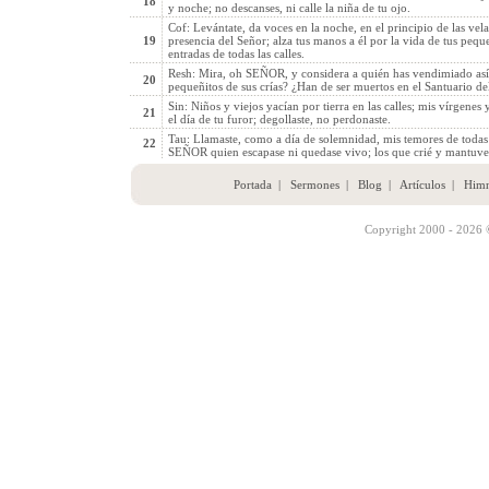
18
y noche; no descanses, ni calle la niña de tu ojo.
Cof: Levántate, da voces en la noche, en el principio de las ve
19
presencia del Señor; alza tus manos a él por la vida de tus pequ
entradas de todas las calles.
Resh: Mira, oh SEÑOR, y considera a quién has vendimiado así.
20
pequeñitos de sus crías? ¿Han de ser muertos en el Santuario del
Sin: Niños y viejos yacían por tierra en las calles; mis vírgenes
21
el día de tu furor; degollaste, no perdonaste.
Tau: Llamaste, como a día de solemnidad, mis temores de todas p
22
SEÑOR quien escapase ni quedase vivo; los que crié y mantuve
Portada
|
Sermones
|
Blog
|
Artículos
|
Him
Copyright 2000 - 2026 ©