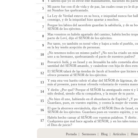
4
Y sabréis que yo os envié este mandamiento, haciendo mi pacto 
Mi pacto fue con él de vida y de paz, las cuales cosas yo le di 
5
mi Nombre fue quebrantado.
La Ley de Verdad estuvo en su boca, e iniquidad nunca fue halla
6
conmigo, y de la iniquidad hizo apartar a muchos.
Porque los labios del sacerdote guardan la sabiduría, y de su bo
7
SEÑOR de los ejércitos.
Mas vosotros os habéis apartado del camino; habéis hecho trope
8
pacto de Leví, dijo el SEÑOR de los ejércitos.
Por tanto, yo también os torné viles y bajos a todo el pueblo, 
9
en la ley tenéis acepción de personas.
¿No tenemos todos un mismo padre? ¿No nos ha criado un mi
10
uno a su hermano, quebrantando el pacto de nuestros padres?
Prevaricó Judá, y en Israel y en Jerusalén ha sido cometida ab
11
santidad del SEÑOR amando, y casándose con hija de dios extr
El SEÑOR talará de las tiendas de Jacob al hombre que hiciere es
12
ofrece presente al SEÑOR de los ejércitos.
Y esta otra vez haréis cubrir el altar del SEÑOR de lágrimas, d
13
más al presente, para tomar ofrenda voluntaria de vuestra mano
Y diréis: ¿Por qué? Porque el SEÑOR ha atestiguado entre ti y la
14
sido desleal, siendo ella tu compañera, y la mujer de tu pacto.
¿No hizo él uno, habiendo en él abundancia de Espíritu? ¿Y po
15
Guardaos, pues, en vuestro espíritu, y contra la mujer de vuestr
El que la aborrece enviándola, dijo el SEÑOR Dios de Israel, cub
16
SEÑOR de los ejércitos. Guardaos pues en vuestro espíritu, y no 
Habéis hecho cansar al SEÑOR con vuestras palabras. Y diréis
17
Cualquiera que mal hace agrada al SEÑOR, y en los tales toma 
el Dios de juicio?
Portada
|
Sermones
|
Blog
|
Artículos
|
Him