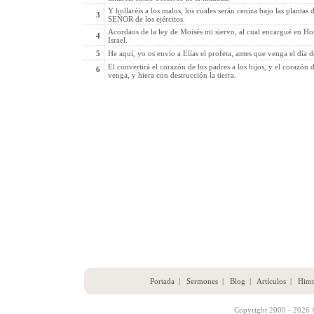
Y hollaréis a los malos, los cuales serán ceniza bajo las plantas 
3
SEÑOR de los ejércitos.
Acordaos de la ley de Moisés mi siervo, al cual encargué en H
4
Israel.
5
He aquí, yo os envío a Elías el profeta, antes que venga el día 
El convertirá el corazón de los padres a los hijos, y el corazón 
6
venga, y hiera con destrucción la tierra.
Portada
|
Sermones
|
Blog
|
Artículos
|
Him
Copyright 2000 - 2026 ©