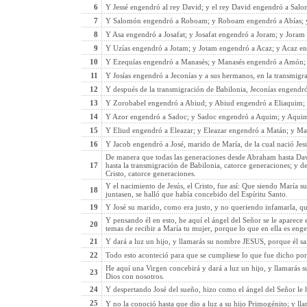
6
Y Jessé engendró al rey David; y el rey David engendró a Salo
7
Y Salomón engendró a Roboam; y Roboam engendró a Abías; y
8
Y Asa engendró a Josafat; y Josafat engendró a Joram; y Joram
9
Y Uzías engendró a Jotam; y Jotam engendró a Acaz; y Acaz en
10
Y Ezequías engendró a Manasés; y Manasés engendró a Amón; 
11
Y Josías engendró a Jeconías y a sus hermanos, en la transmigr
12
Y después de la transmigración de Babilonia, Jeconías engendró 
13
Y Zorobabel engendró a Abiud; y Abiud engendró a Eliaquim; 
14
Y Azor engendró a Sadoc; y Sadoc engendró a Aquim; y Aquim
15
Y Eliud engendró a Eleazar; y Eleazar engendró a Matán; y Ma
16
Y Jacob engendró a José, marido de María, de la cual nació Jesús
De manera que todas las generaciones desde Abraham hasta Dav
17
hasta la transmigración de Babilonia, catorce generaciones; y de
Cristo, catorce generaciones.
Y el nacimiento de Jesús, el Cristo, fue así: Que siendo María 
18
juntasen, se halló que había concebido del Espíritu Santo.
19
Y José su marido, como era justo, y no queriendo infamarla, qu
Y pensando él en esto, he aquí el ángel del Señor se le aparece 
20
temas de recibir a María tu mujer, porque lo que en ella es enge
21
Y dará a luz un hijo, y llamarás su nombre JESUS, porque él sa
22
Todo esto aconteció para que se cumpliese lo que fue dicho por 
He aquí una Virgen concebirá y dará a luz un hijo, y llamarás 
23
Dios con nosotros.
24
Y despertando José del sueño, hizo como el ángel del Señor le 
25
Y no la conoció hasta que dio a luz a su hijo Primogénito; y 