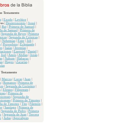
uo Testamento
s
|
Exodo
|
Levítico
|
os
|
Deuteronomio
|
Josué
|
|
Rut
|
Primera de Samuel
|
da de Samuel
|
Primera de
|
Segunda de Reyes
|
Primera
nicas
|
Segunda de Crónicas
|
|
Nehemías
|
Ester
|
Job
|
s
|
Proverbios
|
Eclesiastés
|
es
|
Isaías
|
Jeremías
|
taciones
|
Ezequiel
|
Daniel
|
|
Joel
|
Amós
|
Abdías
|
Jonás
|
as
|
Nahum
|
Habacuc
|
as
|
Hageo
|
Zacarías
|
ías
 Testamento
|
Marcos
|
Lucas
|
Juan
|
s
|
Romanos
|
Primera de
ios
|
Segunda de Corintios
|
s
|
Efesios
|
Filipenses
|
nses
|
Primera de
nicenses
|
Segunda de
nicenses
|
Primera de Timoteo
|
da de Timoteo
|
Tito
|
Filemón
|
os
|
Santiago
|
Primera de
|
Segunda de Pedro
|
Primera
n
|
Segunda de Juan
|
Tercera
n
|
Judas
|
Apocalipsis