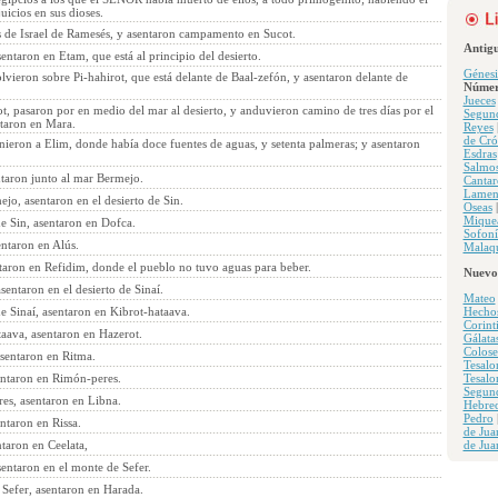
cios en sus dioses.
os de Israel de Ramesés, y asentaron campamento en Sucot.
Antig
entaron en Etam, que está al principio del desierto.
Génesi
vieron sobre Pi-hahirot, que está delante de Baal-zefón, y asentaron delante de
Númer
Jueces
t, pasaron por en medio del mar al desierto, y anduvieron camino de tres días por el
Segun
ntaron en Mara.
Reyes
de Cró
nieron a Elim, donde había doce fuentes de aguas, y setenta palmeras; y asentaron
Esdras
Salmo
ntaron junto al mar Bermejo.
Cantar
Lamen
jo, asentaron en el desierto de Sin.
Oseas
Mique
de Sin, asentaron en Dofca.
Sofoní
entaron en Alús.
Malaqu
ntaron en Refidim, donde el pueblo no tuvo aguas para beber.
Nuevo
sentaron en el desierto de Sinaí.
Mateo
de Sinaí, asentaron en Kibrot-hataava.
Hecho
Corint
taava, asentaron en Hazerot.
Gálata
Colose
asentaron en Ritma.
Tesalo
entaron en Rimón-peres.
Tesalo
Segun
es, asentaron en Libna.
Hebre
Pedro
ntaron en Rissa.
de Jua
ntaron en Ceelata,
de Jua
sentaron en el monte de Sefer.
 Sefer, asentaron en Harada.