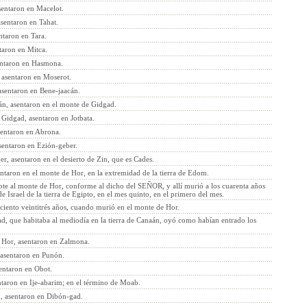
sentaron en Macelot.
asentaron en Tahat.
ntaron en Tara.
taron en Mitca.
entaron en Hasmona.
 asentaron en Moserot.
asentaron en Bene-jaacán.
án, asentaron en el monte de Gidgad.
 Gidgad, asentaron en Jotbata.
sentaron en Abrona.
sentaron en Ezión-geber.
r, asentaron en el desierto de Zin, que es Cades.
ntaron en el monte de Hor, en la extremidad de la tierra de Edom.
ote al monte de Hor, conforme al dicho del SEÑOR, y allí murió a los cuarenta años
 de Israel de la tierra de Egipto, en el mes quinto, en el primero del mes.
ciento veintitrés años, cuando murió en el monte de Hor.
ad, que habitaba al mediodía en la tierra de Canaán, oyó como habían entrado los
 Hor, asentaron en Zalmona.
 asentaron en Punón.
entaron en Obot.
ntaron en Ije-abarim; en el término de Moab.
m, asentaron en Dibón-gad.