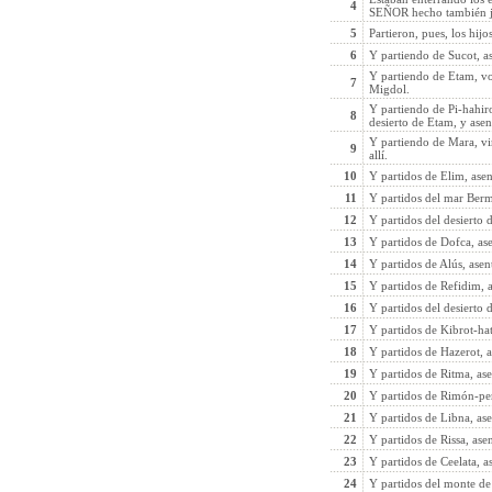
4
SEÑOR hecho también jui
5
Partieron, pues, los hij
6
Y partiendo de Sucot, as
Y partiendo de Etam, vol
7
Migdol.
Y partiendo de Pi-hahiro
8
desierto de Etam, y ase
Y partiendo de Mara, vi
9
allí.
10
Y partidos de Elim, ase
11
Y partidos del mar Berme
12
Y partidos del desierto 
13
Y partidos de Dofca, as
14
Y partidos de Alús, ase
15
Y partidos de Refidim, a
16
Y partidos del desierto 
17
Y partidos de Kibrot-ha
18
Y partidos de Hazerot, 
19
Y partidos de Ritma, as
20
Y partidos de Rimón-per
21
Y partidos de Libna, ase
22
Y partidos de Rissa, ase
23
Y partidos de Ceelata, a
24
Y partidos del monte de