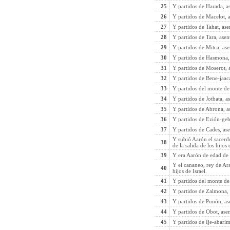
25
Y partidos de Harada, a
26
Y partidos de Macelot, 
27
Y partidos de Tahat, ase
28
Y partidos de Tara, asen
29
Y partidos de Mitca, as
30
Y partidos de Hasmona,
31
Y partidos de Moserot, 
32
Y partidos de Bene-jaac
33
Y partidos del monte de
34
Y partidos de Jotbata, a
35
Y partidos de Abrona, a
36
Y partidos de Ezión-gebe
37
Y partidos de Cades, ase
Y subió Aarón el sacerd
38
de la salida de los hijos
39
Y era Aarón de edad de 
Y el cananeo, rey de Ar
40
hijos de Israel.
41
Y partidos del monte de
42
Y partidos de Zalmona,
43
Y partidos de Punón, as
44
Y partidos de Obot, ase
45
Y partidos de Ije-abari