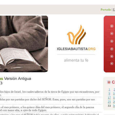
Portada
|
E
33
1
 los hijos de Israel, los cuales salieron de la tierra de Egipto por sus escuadrones, por
9
1
n.
17
1
lidas por sus partidas por dicho del SEÑOR. Estas, pues, son sus partidas por sus
25
2
33
3
el mes primero, a los quince días del mes primero; el segundo día de la pascua
ael con mano alta, a ojos de todo Egipto.
egipcios a los que el SEÑOR había muerto de ellos, a todo primogénito; habiendo el