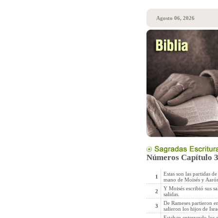
Agosto 06, 2026
Números Capítulo 
Estas son las partidas de
1
mano de Moisés y Aaró
Y Moisés escribió sus sa
2
salidas.
De Rameses partieron en 
3
salieron los hijos de Isr
Estaban enterrando los 