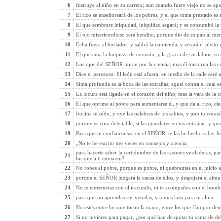
6
Instruye al niño en su carrera; aun cuando fuere viejo no se apar
7
El rico se enseñoreará de los pobres, y el que toma prestado es s
8
El que sembrare iniquidad, iniquidad segará; y se consumirá la v
9
El ojo misericordioso será bendito, porque dio de su pan al men
10
Echa fuera al burlador, y saldrá la contienda; y cesará el pleito y
11
El que ama la limpieza de corazón, y la gracia de sus labios; su
12
Los ojos del SEÑOR miran por la ciencia; mas él trastorna las co
13
Dice el perezoso: El león está afuera; en medio de la calle seré 
14
Sima profunda es la boca de las extrañas; aquel contra el cual e
15
La locura está ligada en el corazón del niño; mas la vara de la co
16
El que oprime al pobre para aumentarse él, y que da al rico, ci
17
Inclina tu oído, y oye las palabras de los sabios, y pon tu coraz
18
porque es cosa deleitable, si las guardares en tus entrañas; y qu
19
Para que tu confianza sea en el SEÑOR, te las he hecho saber ho
20
¿No te he escrito tres veces en consejos y ciencia,
para hacerte saber la certidumbre de las razones verdaderas, p
21
los que a ti enviaren?
22
No robes al pobre, porque es pobre, ni quebrantes en el juicio a
23
porque el SEÑOR juzgará la causa de ellos, y despojará el alma 
24
No te entremetas con el iracundo, ni te acompañes con el homb
25
para que no aprendas sus veredas, y tomes lazo para tu alma.
26
No estés entre los que tocan la mano, entre los que fían por deu
27
Si no tuvieres para pagar, ¿por qué han de quitar tu cama de de