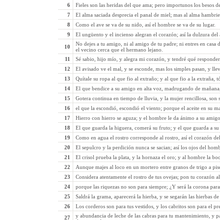
6
Fieles son las heridas del que ama; pero importunos los besos d
7
El alma saciada desprecia el panal de miel; mas al alma hambrie
8
Como el ave se va de su nido, así el hombre se va de su lugar.
9
El ungüento y el incienso alegran el corazón; así la dulzura del
No dejes a tu amigo, ni al amigo de tu padre; ni entres en casa 
10
el vecino cerca que el hermano lejano.
11
Sé sabio, hijo mío, y alegra mi corazón, y tendré qué responde
12
El avisado ve el mal, y se esconde, mas los simples pasan, y lle
13
Quítale su ropa al que fio al extraño; y al que fio a la extraña, 
14
El que bendice a su amigo en alta voz, madrugando de mañana, 
15
Gotera continua en tiempo de lluvia, y la mujer rencillosa, son 
16
el que la escondió, escondió el viento; porque el aceite en su 
17
Hierro con hierro se aguza; y el hombre le da ánimo a su amigo
18
El que guarda la higuera, comerá su fruto; y el que guarda a su
19
Como en agua el rostro corresponde al rostro, así el corazón d
20
El sepulcro y la perdición nunca se sacian; así los ojos del hom
21
El crisol prueba la plata, y la hornaza el oro; y al hombre la boc
22
Aunque majes al loco en un mortero entre granos de trigo a pisó
23
Considera atentamente el rostro de tus ovejas; pon tu corazón a
24
porque las riquezas no son para siempre; ¿Y será la corona par
25
Saldrá la grama, aparecerá la hierba, y se segarán las hierbas de
26
Los corderos son para tus vestidos, y los cabritos son para el p
y abundancia de leche de las cabras para tu mantenimiento, y p
27