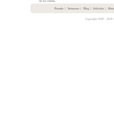
de tus criadas.
Portada
|
Sermones
|
Blog
|
Artículos
|
Him
Copyright 2000 - 2026 ©