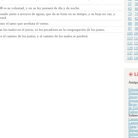
57
5
R es su voluntad, y en su ley pensará de día y de noche.
65
6
73
7
ntado junto a arroyos de aguas, que da su fruto en su tiempo; y su hoja no cae, y
rará.
81
8
omo el tamo que arrebata el viento.
89
9
97
9
n los malos en el juicio; ni los pecadores en la congregación de los justos.
105
10
el camino de los justos; y el camino de los malos se perderá.
113
11
121
12
129
13
137
13
145
14
Antig
Génesi
Númer
Jueces
Segun
Reyes
de Cró
Esdras
Salmo
Cantar
Lamen
Oseas
Mique
Sofoní
Malaqu