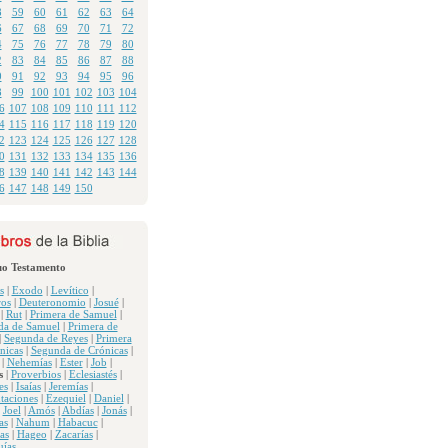
8
59
60
61
62
63
64
6
67
68
69
70
71
72
4
75
76
77
78
79
80
2
83
84
85
86
87
88
0
91
92
93
94
95
96
8
99
100
101
102
103
104
6
107
108
109
110
111
112
4
115
116
117
118
119
120
2
123
124
125
126
127
128
0
131
132
133
134
135
136
8
139
140
141
142
143
144
6
147
148
149
150
uo Testamento
s
|
Exodo
|
Levítico
|
os
|
Deuteronomio
|
Josué
|
|
Rut
|
Primera de Samuel
|
da de Samuel
|
Primera de
|
Segunda de Reyes
|
Primera
nicas
|
Segunda de Crónicas
|
|
Nehemías
|
Ester
|
Job
|
s
|
Proverbios
|
Eclesiastés
|
es
|
Isaías
|
Jeremías
|
taciones
|
Ezequiel
|
Daniel
|
|
Joel
|
Amós
|
Abdías
|
Jonás
|
as
|
Nahum
|
Habacuc
|
as
|
Hageo
|
Zacarías
|
ías