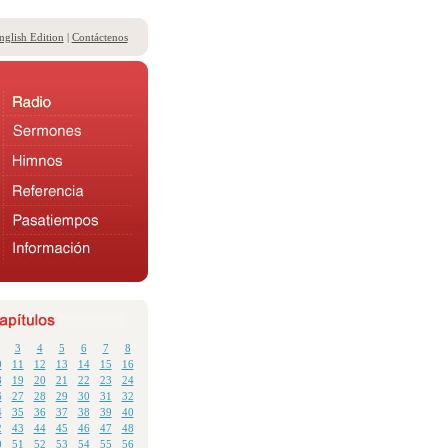
nglish Edition
|
Contáctenos
3
4
5
6
7
8
0
11
12
13
14
15
16
8
19
20
21
22
23
24
6
27
28
29
30
31
32
4
35
36
37
38
39
40
2
43
44
45
46
47
48
0
51
52
53
54
55
56