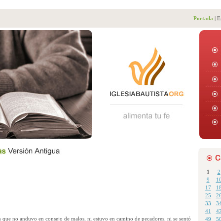
Portada
|
E
1
2
9
1
17
1
25
2
33
3
41
4
 que no anduvo en consejo de malos, ni estuvo en camino de pecadores, ni se sentó
49
5