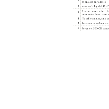
1
en silla de burladores;
2
antes en la ley del SEÑO
Y será como el árbol pla
3
todo lo que hace, prospe
4
No así los malos, sino c
5
Por tanto no se levantará
6
Porque el SEÑOR conoce 