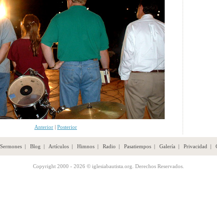
Anterior
|
Posterior
Sermones
|
Blog
|
Artículos
|
Himnos
|
Radio
|
Pasatiempos
|
Galería
|
Privacidad
|
Copyright 2000 - 2026 © iglesiabautista.org. Derechos Reservados.