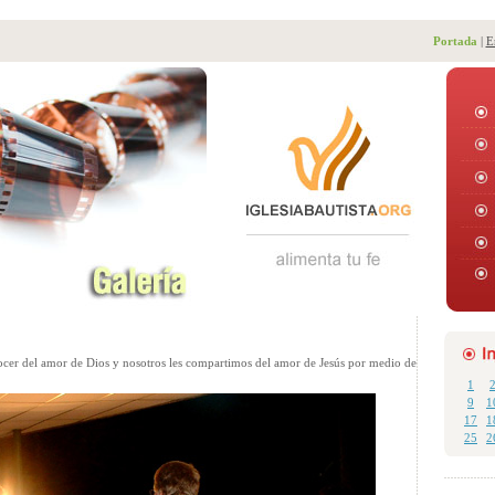
Portada
|
E
cer del amor de Dios y nosotros les compartimos del amor de Jesús por medio de
1
9
1
17
1
25
2