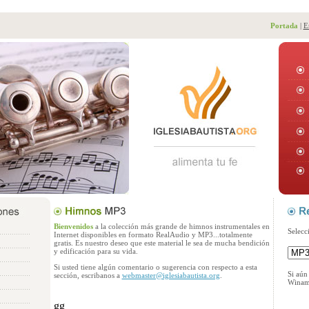
Portada
|
E
Bienvenidos
a la colección más grande de himnos instrumentales en
Selecc
Internet disponibles en formato RealAudio y MP3...totalmente
gratis. Es nuestro deseo que este material le sea de mucha bendición
y edificación para su vida.
Si usted tiene algún comentario o sugerencia con respecto a esta
Si aún
sección, escribanos a
webmaster@iglesiabautista.org
.
Winamp
gg