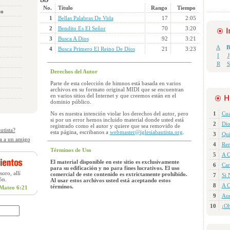
No.
Título
Rango
Tiempo
co
1
Bellas Palabras De Vida
17
2:05
2
Bendito Es El Señor
70
3:20
3
Busca A Dios
92
3:21
A
B
4
Busca Primero El Reino De Dios
21
3:23
I
J
R
S
Derechos del Autor
Parte de esta colección de himnos está basada en varios
archivos en su formato original MIDI que se encuentran
en varios sitios del Internet y que creemos están en el
dominio público.
No es nuestra intención violar los derechos del autor, pero
1
Cua
si por un error hemos incluido material donde usted está
2
Dio
registrado como el autor y quiere que sea removido de
utista?
esta página, escribanos a
webmaster@iglesiabautista.org
.
3
Qui
a a un amigo
4
Re
Términos de Uso
5
A C
El material disponible en este sitio es exclusivamente
6
Car
para su edificación y no para fines lucrativos. El uso
oro, allí
comercial de este contenido es extrictamente prohibido.
7
Si 
ón.
Al usar estos archivos usted está aceptando estos
8
A C
términos.
Mateo 6:21
9
Aun
10
¡Oh