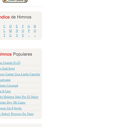
C
D
E
F
G
H
L
M
N
O
P
Q
T
U
V
Y
¡
¿
n Grande Es El
s Está Aquí
ero Cantar Una Linda Canción
nuévame
risto Coronad
a A Cara
No Hubiera Sido Por El Señor
risto Doy Mi Canto
que Un Ejército
 Señor! Procuro En Vano