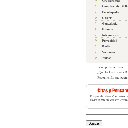
Crucigramas
Cuestionario Bíbli
Enciclopedia
Galería
Genealogía
Himnos
Información
Privacidad
Radio
Sermones
Videos
Principios Bautistas
¿Que Es Una Iglesia Ba
Recomienda esta págin
Porque donde esté vuestro tes
estará también vuestro coraz