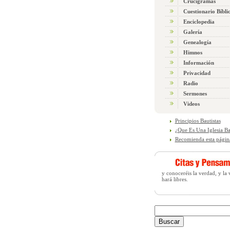
Crucigramas
Cuestionario Bíbli
Enciclopedia
Galería
Genealogía
Himnos
Información
Privacidad
Radio
Sermones
Videos
Principios Bautistas
¿Que Es Una Iglesia Ba
Recomienda esta págin
y conoceréis la verdad, y la
hará libres.