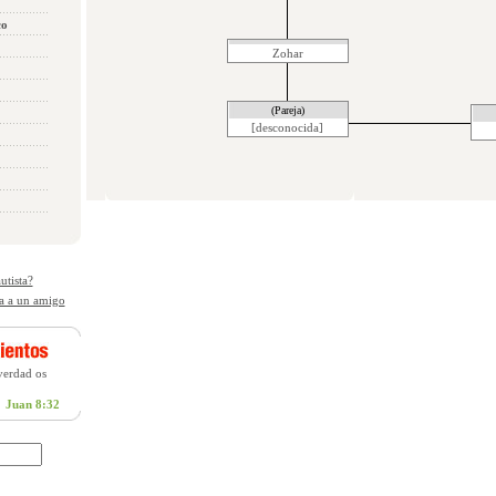
co
Zohar
(Pareja)
[desconocida]
utista?
a a un amigo
 verdad os
Juan 8:32