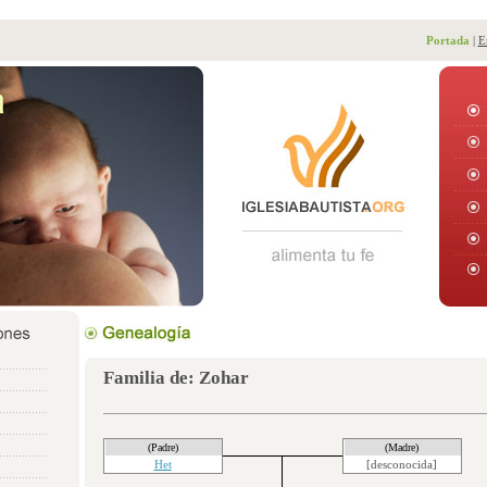
Portada
|
E
Familia de: Zohar
(Padre)
(Madre)
Het
[desconocida]