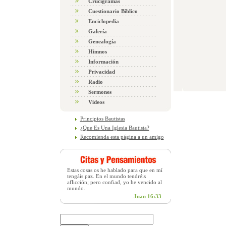
Crucigramas
Cuestionario Bíblico
Enciclopedia
Galería
Genealogía
Himnos
Información
Privacidad
Radio
Sermones
Videos
Principios Bautistas
¿Que Es Una Iglesia Bautista?
Recomienda esta página a un amigo
Estas cosas os he hablado para que en mí
tengáis paz. En el mundo tendréis
aflicción; pero confiad, yo he vencido al
mundo.
Juan 16:33