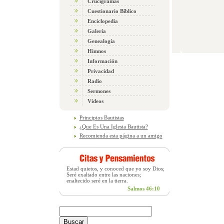
Crucigramas
Cuestionario Bíblico
Enciclopedia
Galería
Genealogía
Himnos
Información
Privacidad
Radio
Sermones
Videos
Principios Bautistas
¿Que Es Una Iglesia Bautista?
Recomienda esta página a un amigo
Estad quietos, y conoced que yo soy Dios;
Seré exaltado entre las naciones;
enaltecido seré en la tierra.
Salmos 46:10