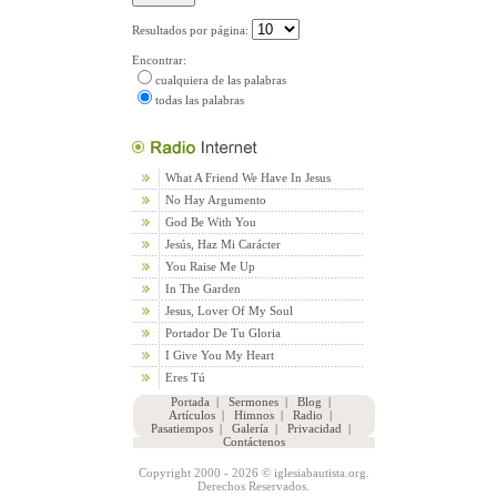
Resultados por página:
Encontrar:
cualquiera de las palabras
todas las palabras
What A Friend We Have In Jesus
No Hay Argumento
God Be With You
Jesús, Haz Mi Carácter
You Raise Me Up
In The Garden
Jesus, Lover Of My Soul
Portador De Tu Gloria
I Give You My Heart
Eres Tú
Portada
|
Sermones
|
Blog
|
Artículos
|
Himnos
|
Radio
|
Pasatiempos
|
Galería
|
Privacidad
|
Contáctenos
Copyright 2000 - 2026 © iglesiabautista.org.
Derechos Reservados.