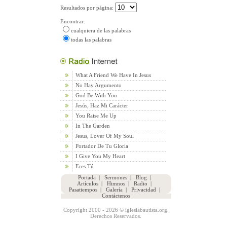
Resultados por página:
Encontrar:
cualquiera de las palabras
todas las palabras
What A Friend We Have In Jesus
No Hay Argumento
God Be With You
Jesús, Haz Mi Carácter
You Raise Me Up
In The Garden
Jesus, Lover Of My Soul
Portador De Tu Gloria
I Give You My Heart
Eres Tú
Portada
|
Sermones
|
Blog
|
Artículos
|
Himnos
|
Radio
|
Pasatiempos
|
Galería
|
Privacidad
|
Contáctenos
Copyright 2000 - 2026 © iglesiabautista.org.
Derechos Reservados.