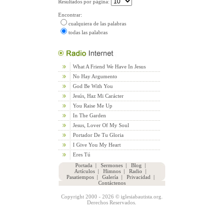
Resultados por página:
Encontrar:
cualquiera de las palabras
todas las palabras
What A Friend We Have In Jesus
No Hay Argumento
God Be With You
Jesús, Haz Mi Carácter
You Raise Me Up
In The Garden
Jesus, Lover Of My Soul
Portador De Tu Gloria
I Give You My Heart
Eres Tú
Portada
|
Sermones
|
Blog
|
Artículos
|
Himnos
|
Radio
|
Pasatiempos
|
Galería
|
Privacidad
|
Contáctenos
Copyright 2000 - 2026 © iglesiabautista.org.
Derechos Reservados.