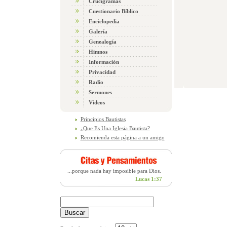
Crucigramas
Cuestionario Bíblico
Enciclopedia
Galería
Genealogía
Himnos
Información
Privacidad
Radio
Sermones
Videos
Principios Bautistas
¿Que Es Una Iglesia Bautista?
Recomienda esta página a un amigo
...porque nada hay imposible para Dios.
Lucas 1:37