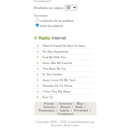
Resultados por página:
Encontrar:
cualquiera de las palabras
todas las palabras
What A Friend We Have In Jesus
No Hay Argumento
God Be With You
Jesús, Haz Mi Carácter
You Raise Me Up
In The Garden
Jesus, Lover Of My Soul
Portador De Tu Gloria
I Give You My Heart
Eres Tú
Portada
|
Sermones
|
Blog
|
Artículos
|
Himnos
|
Radio
|
Pasatiempos
|
Galería
|
Privacidad
|
Contáctenos
Copyright 2000 - 2026 © iglesiabautista.org.
Derechos Reservados.