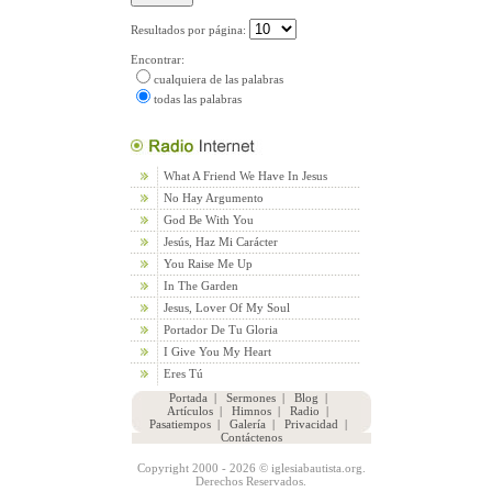
Resultados por página:
Encontrar:
cualquiera de las palabras
todas las palabras
What A Friend We Have In Jesus
No Hay Argumento
God Be With You
Jesús, Haz Mi Carácter
You Raise Me Up
In The Garden
Jesus, Lover Of My Soul
Portador De Tu Gloria
I Give You My Heart
Eres Tú
Portada
|
Sermones
|
Blog
|
Artículos
|
Himnos
|
Radio
|
Pasatiempos
|
Galería
|
Privacidad
|
Contáctenos
Copyright 2000 - 2026 © iglesiabautista.org.
Derechos Reservados.