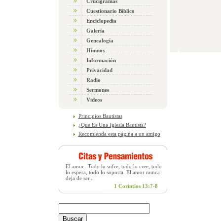
Crucigramas
Cuestionario Bíblico
Enciclopedia
Galería
Genealogía
Himnos
Información
Privacidad
Radio
Sermones
Videos
Principios Bautistas
¿Que Es Una Iglesia Bautista?
Recomienda esta página a un amigo
El amor...Todo lo sufre, todo lo cree, todo
lo espera, todo lo soporta. El amor nunca
deja de ser...
1 Corintios 13:7-8