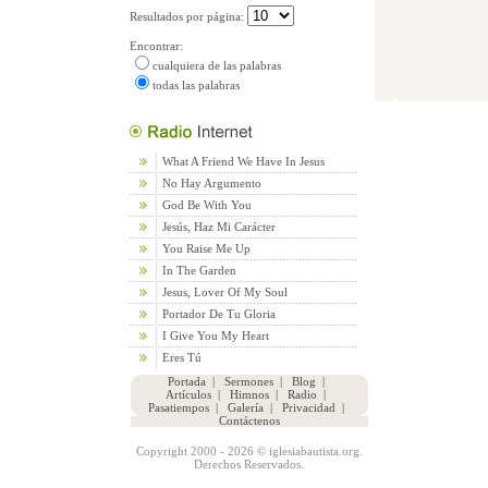
Resultados por página:
Encontrar:
cualquiera de las palabras
todas las palabras
What A Friend We Have In Jesus
No Hay Argumento
God Be With You
Jesús, Haz Mi Carácter
You Raise Me Up
In The Garden
Jesus, Lover Of My Soul
Portador De Tu Gloria
I Give You My Heart
Eres Tú
Portada
|
Sermones
|
Blog
|
Artículos
|
Himnos
|
Radio
|
Pasatiempos
|
Galería
|
Privacidad
|
Contáctenos
Copyright 2000 - 2026 © iglesiabautista.org.
Derechos Reservados.