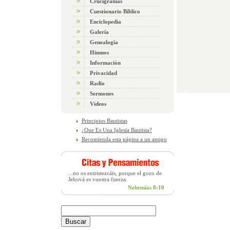
Crucigramas
Cuestionario Bíblico
Enciclopedia
Galería
Genealogía
Himnos
Información
Privacidad
Radio
Sermones
Videos
Principios Bautistas
¿Que Es Una Iglesia Bautista?
Recomienda esta página a un amigo
...no os entristezcáis, porque el gozo de
Jehová es vuestra fuerza.
Nehemías 8:10