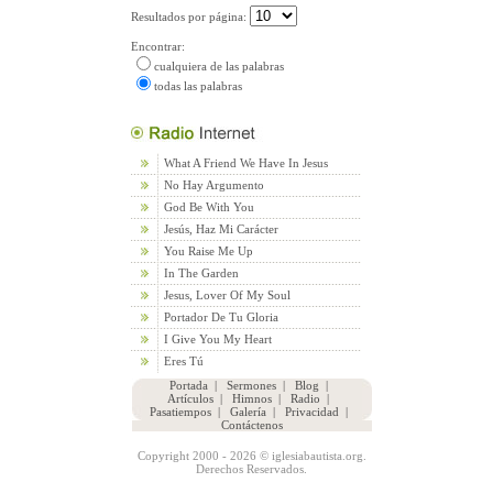
Resultados por página:
Encontrar:
cualquiera de las palabras
todas las palabras
What A Friend We Have In Jesus
No Hay Argumento
God Be With You
Jesús, Haz Mi Carácter
You Raise Me Up
In The Garden
Jesus, Lover Of My Soul
Portador De Tu Gloria
I Give You My Heart
Eres Tú
Portada
|
Sermones
|
Blog
|
Artículos
|
Himnos
|
Radio
|
Pasatiempos
|
Galería
|
Privacidad
|
Contáctenos
Copyright 2000 - 2026 © iglesiabautista.org.
Derechos Reservados.