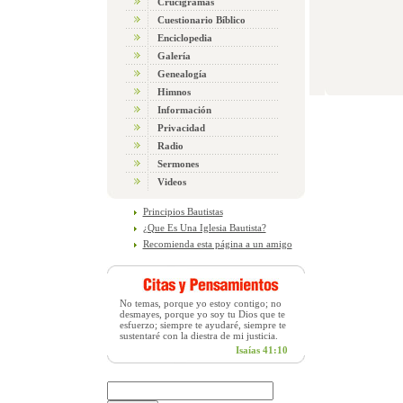
Crucigramas
Cuestionario Bíblico
Enciclopedia
Galería
Genealogía
Himnos
Información
Privacidad
Radio
Sermones
Videos
Principios Bautistas
¿Que Es Una Iglesia Bautista?
Recomienda esta página a un amigo
No temas, porque yo estoy contigo; no
desmayes, porque yo soy tu Dios que te
esfuerzo; siempre te ayudaré, siempre te
sustentaré con la diestra de mi justicia.
Isaías 41:10