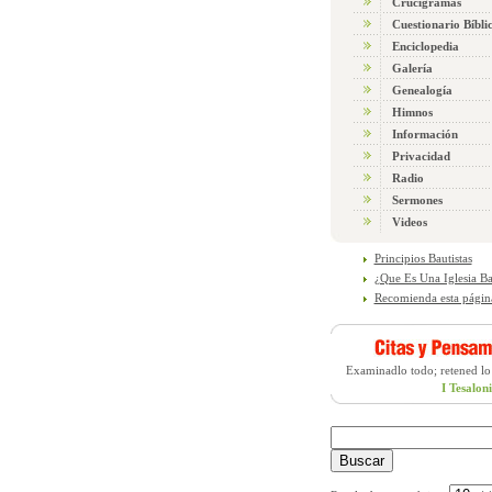
Crucigramas
Cuestionario Bíbli
Enciclopedia
Galería
Genealogía
Himnos
Información
Privacidad
Radio
Sermones
Videos
Principios Bautistas
¿Que Es Una Iglesia Ba
Recomienda esta págin
Examinadlo todo; retened lo
I Tesalon