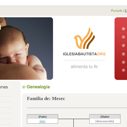
Portada
|
E
Familia de: Mesec
(Padre)
(Madre)
Jafet
[desconocida]