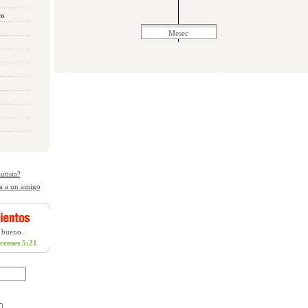
co
Mesec
utista?
a a un amigo
 bueno.
icenses 5:21