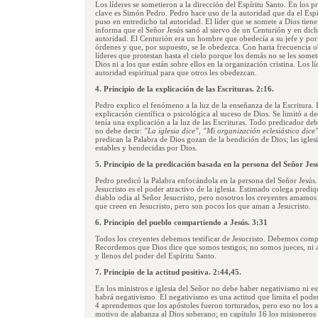
Los líderes se sometieron a la dirección del Espíritu Santo. En los p
clave es Simón Pedro. Pedro hace uso de la autoridad que da el Espí
puso en entredicho tal autoridad. El líder que se somete a Dios tiene
informa que el Señor Jesús sanó al siervo de un Centurión y en dicho
autoridad. El Centurión era un hombre que obedecía a su jefe y por 
órdenes y que, por supuesto, se le obedezca. Con harta frecuencia ob
líderes que protestan hasta el cielo porque los demás no se les somet
Dios ni a los que están sobre ellos en la organización cristina. Los lí
autoridad espiritual para que otros les obedezcan.
4. Principio de la explicación de las Escrituras. 2:16.
Pedro explico el fenómeno a la luz de la enseñanza de la Escritura.
explicación científica o psicológica al suceso de Dios. Se limitó a d
tenía una explicación a la luz de las Escrituras. Todo predicador de
no debe decir:
"La iglesia dice"
,
"Mi organización eclesiástica dice
predican la Palabra de Dios gozan de la bendición de Dios; las igles
estables y bendecidas por Dios.
5. Principio de la predicación basada en la persona del Señor Jesu
Pedro predicó la Palabra enfocándola en la persona del Señor Jesús. 
Jesucristo es el poder atractivo de la iglesia. Estimado colega prediq
diablo odia al Señor Jesucristo, pero nosotros los creyentes amamos 
que creen en Jesucristo, pero son pocos los que aman a Jesucristo.
6. Principio del pueblo compartiendo a Jesús. 3:31
Todos los creyentes debemos testificar de Jesucristo. Debemos compa
Recordemos que Dios dice que somos testigos; no somos jueces, ni a
y llenos del poder del Espíritu Santo.
7. Principio de la actitud positiva. 2:44,45.
En los ministros e iglesia del Señor no debe haber negativismo ni es
habrá negativismo. El negativismo es una actitud que limita el poder
4 aprendemos que los apóstoles fueron torturados, pero eso no los a
motivo de alabanza al Dios soberano; en capítulo 16 los misioneros