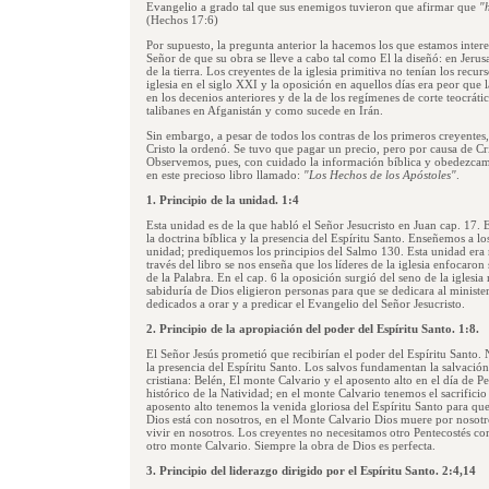
Evangelio a grado tal que sus enemigos tuvieron que afirmar que
"
(Hechos 17:6)
Por supuesto, la pregunta anterior la hacemos los que estamos inte
Señor de que su obra se lleve a cabo tal como El la diseñó: en Jerus
de la tierra. Los creyentes de la iglesia primitiva no tenían los recur
iglesia en el siglo XXI y la oposición en aquellos días era peor que
en los decenios anteriores y de la de los regímenes de corte teocrá
talibanes en Afganistán y como sucede en Irán.
Sin embargo, a pesar de todos los contras de los primeros creyentes,
Cristo la ordenó. Se tuvo que pagar un precio, pero por causa de Cri
Observemos, pues, con cuidado la información bíblica y obedezcam
en este precioso libro llamado:
"Los Hechos de los Apóstoles"
.
1. Principio de la unidad. 1:4
Esta unidad es de la que habló el Señor Jesucristo en Juan cap. 17.
la doctrina bíblica y la presencia del Espíritu Santo. Enseñemos a l
unidad; prediquemos los principios del Salmo 130. Esta unidad era r
través del libro se nos enseña que los líderes de la iglesia enfocaron
de la Palabra. En el cap. 6 la oposición surgió del seno de la igles
sabiduría de Dios eligieron personas para que se dedicara al ministerio
dedicados a orar y a predicar el Evangelio del Señor Jesucristo.
2. Principio de la apropiación del poder del Espíritu Santo. 1:8.
El Señor Jesús prometió que recibirían el poder del Espíritu Santo. 
la presencia del Espíritu Santo. Los salvos fundamentan la salvación e
cristiana: Belén, El monte Calvario y el aposento alto en el día de 
histórico de la Natividad; en el monte Calvario tenemos el sacrificio 
aposento alto tenemos la venida gloriosa del Espíritu Santo para que
Dios está con nosotros, en el Monte Calvario Dios muere por nosotr
vivir en nosotros. Los creyentes no necesitamos otro Pentecostés 
otro monte Calvario. Siempre la obra de Dios es perfecta.
3. Principio del liderazgo dirigido por el Espíritu Santo. 2:4,14