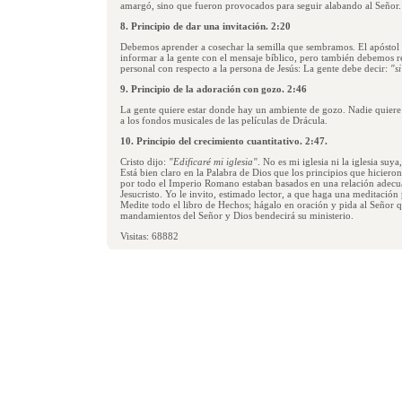
amargó, sino que fueron provocados para seguir alabando al Señor.
8. Principio de dar una invitación. 2:20
Debemos aprender a cosechar la semilla que sembramos. El apóstol 
informar a la gente con el mensaje bíblico, pero también debemos re
personal con respecto a la persona de Jesús: La gente debe decir:
"si
9. Principio de la adoración con gozo. 2:46
La gente quiere estar donde hay un ambiente de gozo. Nadie quiere 
a los fondos musicales de las películas de Drácula.
10. Principio del crecimiento cuantitativo. 2:47.
Cristo dijo:
"Edificaré mi iglesia"
. No es mi iglesia ni la iglesia suya,
Está bien claro en la Palabra de Dios que los principios que hiciero
por todo el Imperio Romano estaban basados en una relación adecua
Jesucristo. Yo le invito, estimado lector, a que haga una meditación
Medite todo el libro de Hechos; hágalo en oración y pida al Señor q
mandamientos del Señor y Dios bendecirá su ministerio.
Visitas: 68882