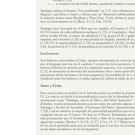
verdad (3:14)
... y vosotros los de doble ánimo, purificad vuestros corazo
Santiago utiliza el término "fue justificado" en 2.21 con referencia
dispuso a sacrificar a Isaac) y afirma que así "demostró públicamente
la relación íntima entre Abraham y Dios (Gen. 15.6), define la justic
sino exclusivamente de fe (Rom. 4.1-5; Gal. 3.6-9).
Santiago hace hincapié en el Dios que no cambia, el Creador (1.17s)
(4.15) exento de toda influencia maligna (1.13), el Legislador, Juez
tolera rivales (4.4s), el dador de sabiduría (1.5), gracia (4.6) y gala
requiere del creyente (1.20) es una piedad no fingida, síntesis de la
(1.19-27), la imparcialidad (2.1-13), la integridad (2.14-26), la dis
5.6), la paciencia (5.7-11), la persistencia en oración (5.12-18) y el
Los Lectores
Son hebreos convertidos a Cristo, aunque obviamente la carta fue t
por el lenguaje que usa en el capítulo 5 contra los ricos opresores. 
lectores hebreos se muestra por los siguientes aspectos: Las reunion
(2:2); se menciona la doctrina del monoteísmo ético como parte de l
mencionar dicha doctrina a lectores paganos); los modelos de fe y 
familiares para los hebreos; el estilo sapiencial refleja el estilo de la 
Autor y Fecha
Esta carta (como se explicó en la Introducción) no recibió la aceptaci
IV. La reserva se debía a la incertidumbre acerca de la identidad de 
meramente como "Santiago, siervo de Dios y del Señor Jesucristo".
Zebedeo, murió prematuramente para ser autor de epístola alguna, la 
Santiago a Jacobo de Jerusalén, el hermano del Señor. Aparentemente
1.19) y así se satisfizo el requisito de paternidad apostólica que era
cualquier escrito en el Canon. No hay en el Nuevo Testamento un J
más prominente que el hermano de Jesús y líder de la congregación 
siguientes pasajes: Hechos 1:13,14; 12:17; I Cor. 15: 5-7 Observar 
de los doce apóstoles para que se entienda que el escritor no es ni
en las listas apostólicas de los Evangelios)