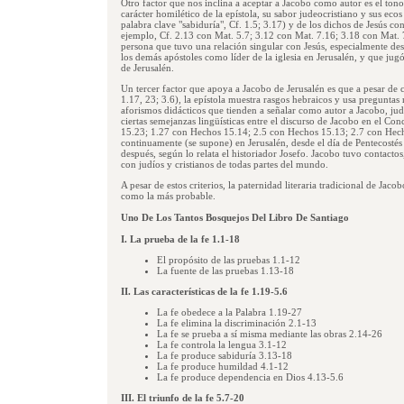
Otro factor que nos inclina a aceptar a Jacobo como autor es el tono
carácter homilético de la epístola, su sabor judeocristiano y sus ecos 
palabra clave "sabiduría", Cf. 1.5; 3.17) y de los dichos de Jesús 
ejemplo, Cf. 2.13 con Mat. 5.7; 3.12 con Mat. 7.16; 3.18 con Mat. 7
persona que tuvo una relación singular con Jesús, especialmente des
los demás apóstoles como líder de la iglesia en Jerusalén, y que jug
de Jerusalén.
Un tercer factor que apoya a Jacobo de Jerusalén es que a pesar de ci
1.17, 23; 3.6), la epístola muestra rasgos hebraicos y usa preguntas 
aforismos didácticos que tienden a señalar como autor a Jacobo, jud
ciertas semejanzas lingüísticas entre el discurso de Jacobo en el Con
15.23; 1.27 con Hechos 15.14; 2.5 con Hechos 15.13; 2.7 con Hecho
continuamente (se supone) en Jerusalén, desde el día de Pentecostés 
después, según lo relata el historiador Josefo. Jacobo tuvo contactos
con judíos y cristianos de todas partes del mundo.
A pesar de estos criterios, la paternidad literaria tradicional de Jac
como la más probable.
Uno De Los Tantos Bosquejos Del Libro De Santiago
I. La prueba de la fe 1.1-18
El propósito de las pruebas 1.1-12
La fuente de las pruebas 1.13-18
II. Las características de la fe 1.19-5.6
La fe obedece a la Palabra 1.19-27
La fe elimina la discriminación 2.1-13
La fe se prueba a sí misma mediante las obras 2.14-26
La fe controla la lengua 3.1-12
La fe produce sabiduría 3.13-18
La fe produce humildad 4.1-12
La fe produce dependencia en Dios 4.13-5.6
III. El triunfo de la fe 5.7-20