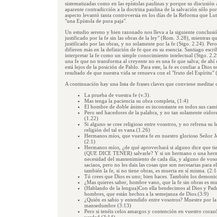
sistematizadas como en las epístolas paulinas y porque su discusión a
aparente contradicción a la doctrina paulina de la salvación sólo por
aspecto levantó tanta controversia en los días de la Reforma que Lut
"una Epístola de pura paja".
Un estudio sereno y bien razonado nos lleva a la siguiente conclusi
justificado por la fe sin las obras de la ley" (Rom. 3.28), mientras 
justificado por las obras, y no solamente por la fe (Stgo. 2.24). Per
difieren más en la definición de fe que en su esencia. Santiago escri
interpretar la fe como un simple conocimiento intelectual (Stgo. 2.
una fe que no transforma al creyente no es una fe que salva; de ahí 
está lejos de la posición de Pablo. Para este, la fe es confiar a Dios n
resultado de que nuestra vida se renueva con el "fruto del Espíritu" 
A continuación hay una lista de frases claves que conviene meditar
La prueba de vuestra fe (v.3).
Mas tenga la paciencia su obra completa, (1:4)
El hombre de doble ánimo es inconstante en todos sus cami
Pero sed hacedores de la palabra, y no tan solamente oido
(1.22)
Si alguno se cree religioso entre vosotros, y no refrena su 
religión del tal es vana.(1.26)
Hermanos míos, que vuestra fe en nuestro glorioso Señor Je
(2:1)
Hermanos míos, ¿de qué aprovechará si alguno dice que tien
(QUE DICE TENER) salvarle? Y si un hermano o una herma
necesidad del mantenimiento de cada día, y alguno de vosotr
saciaos, pero no les dais las cosas que son necesarias para 
también la fe, si no tiene obras, es muerta en sí misma. (2:
Tú crees que Dios es uno; bien haces. También los demonio
¿Mas quieres saber, hombre vano, que la fe sin obras es mu
(Hablando de la lengua)Con ella bendecimos al Dios y Padr
hombres, que están hechos a la semejanza de Dios.(3:9)
¿Quién es sabio y entendido entre vosotros? Muestre por la
mansedumbre (3:13)
Pero si tenéis celos amargos y contención en vuestro corazón