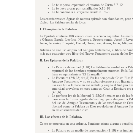
La fe soporta, esperando el retorno de Cristo 5.7-12
La fe lleva a orar por los afligidos 5.13-18
La fe confronta al creyente errado 5.19-20
Las enseñanzas teológicas de nuestra epístola son abundantes, pero
tópico: La Palabra escrita de Dios.
I. El empleo de la Palabra.
La Epístola contiene 108 versículos en sus cinco capítulos. En ese br
a Génesis, Exodo, Levítico, Números, Deuteronomio, Josué, I Reyes,
Isaías, Jeremías, Ezequiel, Daniel, Oseas, Joel, Amós, Jonás, Miquea
Además de este uso amplio del Antiguo Testamento, el libro de Santi
más que cualquier otro libro del Nuevo Testamento aparte de los Ev
II. Los Epítetos de la Palabra:
La Palabra de verdad (1:18) La Palabra de verdad es la Pal
espiritual de los hombres espiritualmente muertos. Es la Pa
frase es equivalente a "El Evangelio".
La Escritura (2:8,23; 4:4,5) En los tiempos de Cristo "Las 
Antiguo Testamento y no se usaba referente a otra literatur
usa este título lo hace en ese sentido y asigna al Antiguo Te
autoridad prevalerte en esos tiempos. Citar la Escritura era
(4:5,6)
La perfecta ley de la libertad (1:25;2:8) esta es una de las fr
parece ser la forma regular de Santiago para designar la Pa
del uso del Antiguo Testamento y de las enseñanzas de Cristo
libertad como la Palabra de Dios revelada en el Antiguo T
en las enseñanzas de Cristo.
III. Los efectos de la Palabra.
Como se esperaría en esta epístola, Santiago asigna algunos beneficio
La Palabra es un medio de regeneración (1:18) y es implant