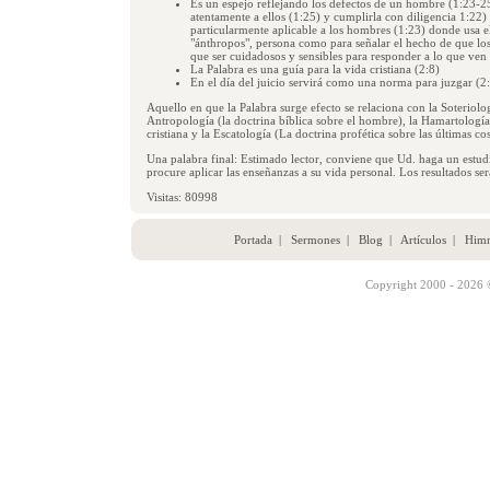
Es un espejo reflejando los defectos de un hombre (1:23-2
atentamente a ellos (1:25) y cumplirla con diligencia 1:22)
particularmente aplicable a los hombres (1:23) donde usa e
"ánthropos", persona como para señalar el hecho de que lo
que ser cuidadosos y sensibles para responder a lo que ven 
La Palabra es una guía para la vida cristiana (2:8)
En el día del juicio servirá como una norma para juzgar (2
Aquello en que la Palabra surge efecto se relaciona con la Soteriologí
Antropología (la doctrina bíblica sobre el hombre), la Hamartología 
cristiana y la Escatología (La doctrina profética sobre las últimas cos
Una palabra final: Estimado lector, conviene que Ud. haga un estudi
procure aplicar las enseñanzas a su vida personal. Los resultados se
Visitas: 80998
Portada
|
Sermones
|
Blog
|
Artículos
|
Him
Copyright 2000 - 2026 ©