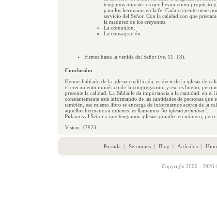
tengamos ministerios que llevan como propósito gl
para los hermanos en la fe. Cada creyente tiene p
servicio del Señor. Con la calidad con que prestam
la madurez de los creyentes.
La comunión.
La consagración.
Firmes hasta la venida del Señor (vs. 11  13).
Conclusión:
Hemos hablado de la iglesia cualificada, es decir de la iglesia de c
el crecimiento numérico de la congregación, y eso es bueno, pero n
presente la calidad. La Biblia le da importancia a la cantidad: en el
constantemente está informando de las cantidades de personas que e
también, ese mismo libro se encarga de informarnos acerca de la cali
aquellos hermanos a quienes les llamamos
"la iglesia primitiva"
.
Pidamos al Señor a que tengamos iglesias grandes en número, pero i
Visitas: 17923
Portada
|
Sermones
|
Blog
|
Artículos
|
Him
Copyright 2000 - 2026 ©