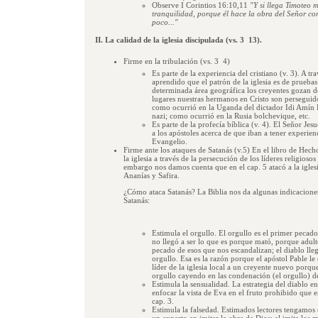
Observe I Corintios 16:10,11
"Y si llega Timoteo 
tranquilidad, porque él hace la obra del Señor co
poco..."
II. La calidad de la iglesia discipulada (vs. 3  13).
Firme en la tribulación (vs. 3  4)
Es parte de la experiencia del cristiano (v. 3). A tr
aprendido que el patrón de la iglesia es de pruebas
determinada área geográfica los creyentes gozan de
lugares nuestras hermanos en Cristo son perseguid
como ocurrió en la Uganda del dictador Idi Amín
nazi; como ocurrió en la Rusia bolchevique, etc.
Es parte de la profecía bíblica (v. 4). El Señor Jesu
a los apóstoles acerca de que iban a tener experien
Evangelio.
Firme ante los ataques de Satanás (v.5) En el libro de Hec
la iglesia a través de la persecución de los líderes religioso
embargo nos damos cuenta que en el cap. 5 atacó a la igles
Ananías y Safira.
¿Cómo ataca Satanás? La Biblia nos da algunas indicaciones 
Satanás:
Estimula el orgullo. El orgullo es el primer pecado
no llegó a ser lo que es porque mató, porque adul
pecado de esos que nos escandalizan; el diablo lleg
orgullo. Esa es la razón porque el apóstol Pable 
líder de la iglesia local a un creyente nuevo porque
orgullo cayendo en las condenación (el orgullo) de
Estimula la sensualidad. La estrategia del diablo en
enfocar la vista de Eva en el fruto prohibido que 
cap. 3.
Estimula la falsedad. Estimados lectores tengamos