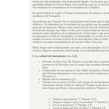
testimonio del predicador esta íntimamente ligado a la doctrina que
agradable delante de Dios predicar una enseñanza que no se está o
los resultados de la enseñanza de los ministros de la Palabra.
El apóstol Pablo le confió a Timoteo el ministerio de orientar a los
enseñanza del Evangelio.
Aprendemos que Timoteo fue un discipulador fiel puesto que la igle
didáctico. Es admirable ver el resultado de una iglesia que ha pasad
parte de sus mentores. Hemos visto a través de los años de ministe
decisión de entregar sus vidas a Cristo, pero el porcentaje de estos 
maduros como miembros de la iglesia local, es bien bajo y esto ocur
la principal es la falta de discipulado. El discipulado no es sólo el 
enseñar al nuevo creyente a través de la interrelación cómo se debe 
obedecer los santos mandamientos de nuestro Señor Jesucristo.
Pablo elogia tanto al discipulador así como a los discipulados. En e
veremos algunas enseñanzas relacionadas con el discipulado para ten
I. La calidad del discipulador (vs. 1,2).
Servidor de Dios (2a). De Timoteo se pueden decir muchas
tenemos en la Escritura, pero lo mejor que se puede afirmar
Dios.
Colaborador de sus mentores (2b). Pablo discipuló a Timoteo
que Timoteo discipulara a otros para que éstos continuaran 
Timoteo 2:2
Maestro de los hermanos (2c).
Timoteo era un siervo de Dios, fiel a pesar de sus limitaci
sumamente tímida ¿Cómo lo sabemos? Porque en las dos car
estas frases que llevan como propósito animar a Timoteo a v
"nadie te menosprecie"
2 Timoteo 2:15
"ninguno tenga en poco tu juventud"
I Timoteo 4
"no te avergüences"
2 Timoteo 1:8
"aviva el fuego del don de Dios"
2 Timoteo 1:6