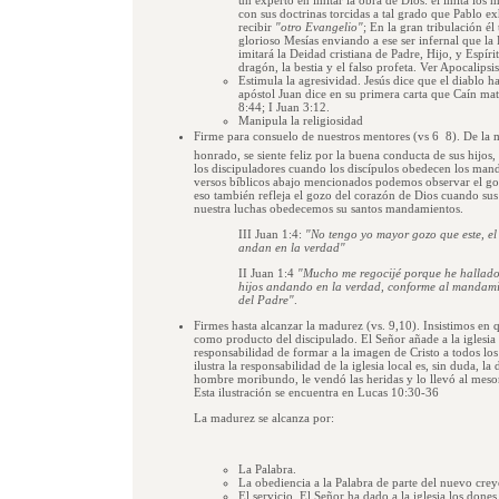
un experto en imitar la obra de Dios: el imita los m
con sus doctrinas torcidas a tal grado que Pablo exh
recibir
"otro Evangelio"
; En la gran tribulación él
glorioso Mesías enviando a ese ser infernal que la
imitará la Deidad cristiana de Padre, Hijo, y Espíri
dragón, la bestia y el falso profeta. Ver Apocalipsi
Estimula la agresividad. Jesús dice que el diablo h
apóstol Juan dice en su primera carta que Caín ma
8:44; I Juan 3:12.
Manipula la religiosidad
Firme para consuelo de nuestros mentores (vs 6  8). De l
honrado, se siente feliz por la buena conducta de sus hijos
los discipuladores cuando los discípulos obedecen los mand
versos bíblicos abajo mencionados podemos observar el goz
eso también refleja el gozo del corazón de Dios cuando sus
nuestra luchas obedecemos su santos mandamientos.
III Juan 1:4:
"No tengo yo mayor gozo que este, el 
andan en la verdad"
II Juan 1:4
"Mucho me regocijé porque he hallado
hijos andando en la verdad, conforme al mandami
del Padre"
.
Firmes hasta alcanzar la madurez (vs. 9,10). Insistimos en 
como producto del discipulado. El Señor añade a la iglesia 
responsabilidad de formar a la imagen de Cristo a todos lo
ilustra la responsabilidad de la iglesia local es, sin duda, 
hombre moribundo, le vendó las heridas y lo llevó al meso
Esta ilustración se encuentra en Lucas 10:30-36
La madurez se alcanza por:
La Palabra.
La obediencia a la Palabra de parte del nuevo crey
El servicio. El Señor ha dado a la iglesia los dones