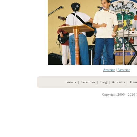
Anterior
|
Posterior
Portada
|
Sermones
|
Blog
|
Artículos
|
Him
Copyright 2000 - 2026 ©