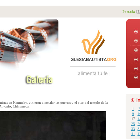
Portada
|
E
tistas en Kentucky, vinieron a instalar las puertas y el piso del templo de la
 Antonio, Chinameca.
1
9
1
17
1
25
2
33
3
41
4