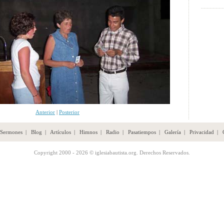
Anterior
|
Posterior
Sermones
|
Blog
|
Artículos
|
Himnos
|
Radio
|
Pasatiempos
|
Galería
|
Privacidad
|
Copyright 2000 - 2026 © iglesiabautista.org. Derechos Reservados.