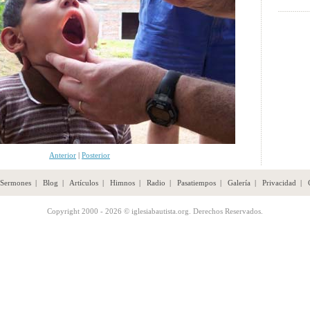
Anterior
|
Posterior
Sermones
|
Blog
|
Artículos
|
Himnos
|
Radio
|
Pasatiempos
|
Galería
|
Privacidad
|
Copyright 2000 - 2026 © iglesiabautista.org. Derechos Reservados.