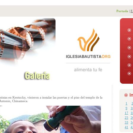
Portada
|
E
tistas en Kentucky, vinieron a instalar las puertas y el piso del templo de la
 Antonio, Chinameca.
1
9
1
17
1
25
2
33
3
41
4