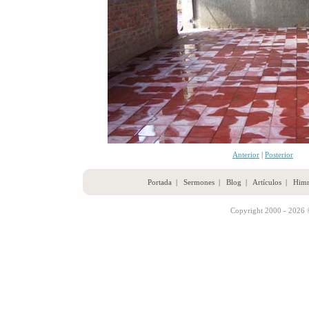
Anterior
|
Posterior
Portada
|
Sermones
|
Blog
|
Artículos
|
Him
Copyright 2000 - 2026 ©