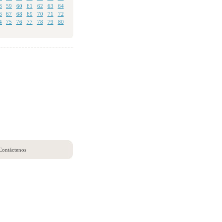
8
59
60
61
62
63
64
6
67
68
69
70
71
72
4
75
76
77
78
79
80
Contáctenos