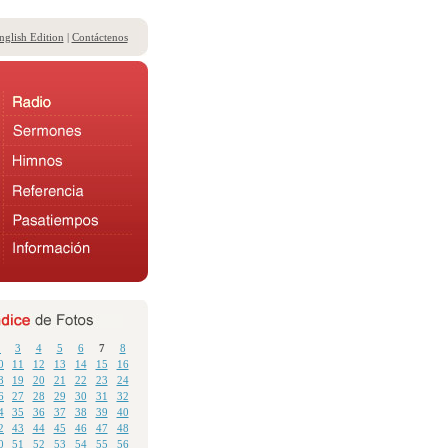
nglish Edition
|
Contáctenos
2
3
4
5
6
7
8
0
11
12
13
14
15
16
8
19
20
21
22
23
24
6
27
28
29
30
31
32
4
35
36
37
38
39
40
2
43
44
45
46
47
48
0
51
52
53
54
55
56