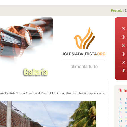
Portada
|
E
sia Bautista "Cristo Vive" de el Puerto El Triunfo, Usulután, hacen mejoras en su
1
9
1
17
1
25
2
33
3
41
4
49
5