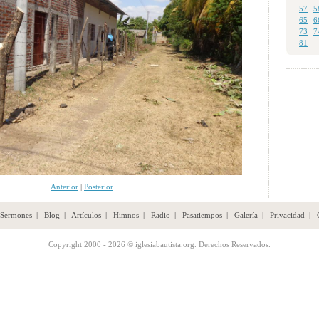
57
5
65
6
73
7
81
Anterior
|
Posterior
Sermones
|
Blog
|
Artículos
|
Himnos
|
Radio
|
Pasatiempos
|
Galería
|
Privacidad
|
Copyright 2000 - 2026 © iglesiabautista.org. Derechos Reservados.