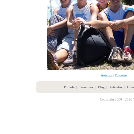
Anterior
|
Posterior
Portada
|
Sermones
|
Blog
|
Artículos
|
Him
Copyright 2000 - 2026 ©