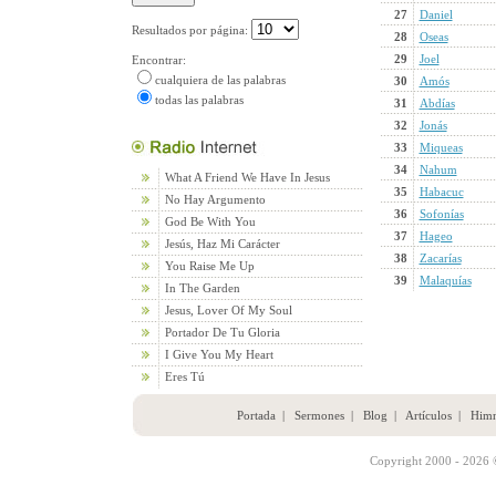
27
Daniel
Resultados por página:
28
Oseas
29
Joel
Encontrar:
cualquiera de las palabras
30
Amós
todas las palabras
31
Abdías
32
Jonás
33
Miqueas
34
Nahum
What A Friend We Have In Jesus
35
Habacuc
No Hay Argumento
36
Sofonías
God Be With You
37
Hageo
Jesús, Haz Mi Carácter
38
Zacarías
You Raise Me Up
39
Malaquías
In The Garden
Jesus, Lover Of My Soul
Portador De Tu Gloria
I Give You My Heart
Eres Tú
Portada
|
Sermones
|
Blog
|
Artículos
|
Him
Copyright 2000 - 2026 ©