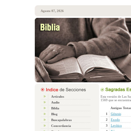
Agosto 07, 2026
Artículos
Esta versión de Las Sag
1569 que se encuentra
Audio
Antiguo Testa
Biblia
1
Génesis
Blog
2
Exodo
Buscapalabras
3
Levítico
Concordancia