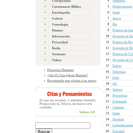
4
Números
Crucigramas
5
Deuteronomio
Cuestionario Bíblico
6
Josué
Enciclopedia
7
Jueces
Galería
8
Rut
Genealogía
9
Primera de Sa
Himnos
10
Segunda de S
Información
11
Primera de Re
Privacidad
12
Segunda de Re
Radio
13
Primera de Cró
Sermones
14
Segunda de Cr
Videos
15
Esdras
Principios Bautistas
16
Nehemías
¿Que Es Una Iglesia Bautista?
17
Ester
Recomienda esta página a un amigo
18
Job
19
Salmos
20
Proverbios
En paz me acostaré, y asimismo dormiré;
21
Eclesiastés
Porque solo tú, Jehová, me haces vivir
confiado.
22
Cantares
Salmos 4:8
23
Isaías
24
Jeremías
25
Lamentaciones
26
Ezequiel